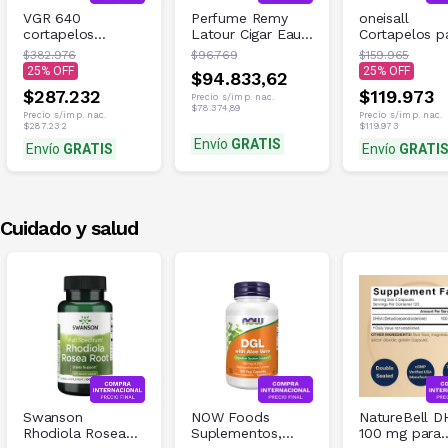
VGR 640
Perfume Remy
oneisall
cortapelos
Latour Cigar Eau
Cortapelos p
profesionales
De Toilette, 100
perros de ba
$382.976
$96.769
$159.965
para hombres,
ml, para hombre
ruido, 2
25
25
$94.833,62
$287.232
$119.973
Precio s/imp. nac.
$78.374,89
Precio s/imp. nac.
Precio s/imp. nac.
$287.232
$119.973
Envío
GRATIS
Envío
GRATIS
Envío
GRATI
Cuidado y salud
Swanson
NOW Foods
NatureBell 
Rhodiola Rosea
Suplementos,
100 mg para