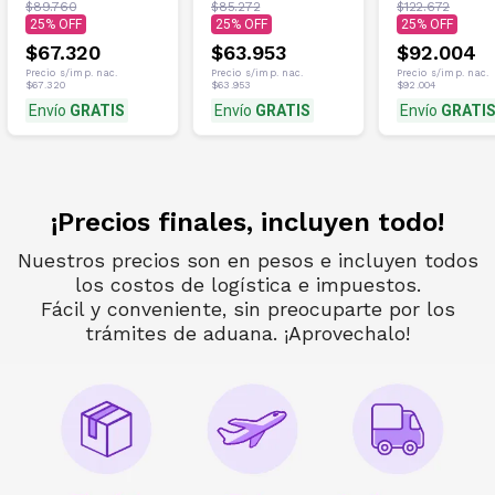
Root -
DGL con Aloe
hombres y
$89.760
$85.272
$122.672
Suplemento de
Vera (regaliz
mujeres, 240
25
25
25
$67.320
$63.953
$92.004
Precio s/imp. nac.
Precio s/imp. nac.
Precio s/imp. nac.
$67.320
$63.953
$92.004
Envío
GRATIS
Envío
GRATIS
Envío
GRATI
¡Precios finales, incluyen todo!
Nuestros precios son en pesos e incluyen todos
los costos de logística e impuestos.
Fácil y conveniente, sin preocuparte por los
trámites de aduana. ¡Aprovechalo!