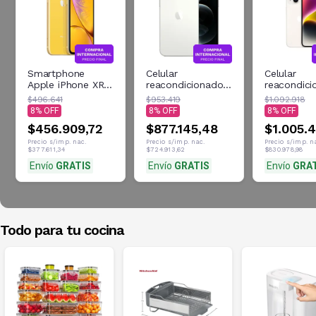
Smartphone
Celular
Celular
Apple iPhone XR
reacondicionado
reacondici
Reacondicionado
Apple iPhone 12
Apple iPho
$496.641
$953.419
$1.092.918
64GB Amarillo
Pro Max 5G
128GB Star
8
8
8
Desbloqueado
128GB plateado
desbloque
$456.909,72
$877.145,48
$1.005.
desbloqueado
renovado
Precio s/imp. nac.
Precio s/imp. nac.
Precio s/imp. n
$377.611,34
$724.913,62
$830.978,98
Envío
GRATIS
Envío
GRATIS
Envío
GRA
Todo para tu cocina