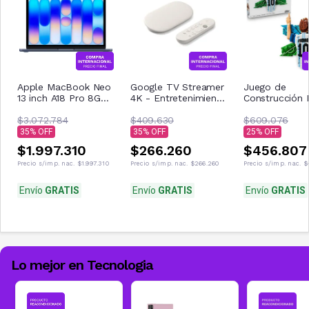
Apple MacBook Neo
Google TV Streamer
Juego de
13 inch A18 Pro 8GB
4K - Entretenimiento
Construcción
512GB
de
Messi Celebra
$3.072.784
$409.630
43018
$609.076
35
35
25
$1.997.310
$266.260
$456.807
Precio s/imp. nac.
$1.997.310
Precio s/imp. nac.
$266.260
Precio s/imp. nac.
$
Envío
GRATIS
Envío
GRATIS
Envío
GRATIS
Lo mejor en Tecnologia