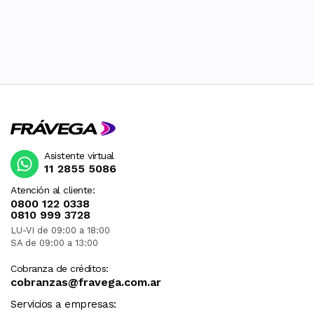
Por la compra de productos internacionales NO se
dificultad de realizar dichos cambios en el exterior,
emiten facturas fiscales en el país de ningún tipo
el plazo podría extenderse de 14 a 20 días hábiles y
que esto implica una nueva importación, afectando
tu cupo de franquicia en régimen puerta a puerta.
Por ello, tendrás la opción de realizar la devolución
del producto y solicitar el reintegro de tu compra.
Asistente virtual
11 2855 5086
Atención al cliente:
0800 122 0338
0810 999 3728
LU-VI de 09:00 a 18:00
SA de 09:00 a 13:00
Cobranza de créditos:
cobranzas@fravega.com.ar
Servicios a empresas: