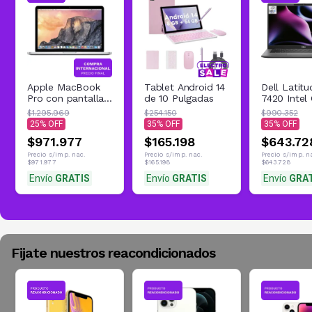
Apple MacBook
Tablet Android 14
Dell Latitu
Pro con pantalla
de 10 Pulgadas
7420 Intel 
Retina Intel Core
8GB 512G
$1.295.969
$254.150
$990.352
14
25
35
35
$971.977
$165.198
$643.72
Precio s/imp. nac.
Precio s/imp. nac.
Precio s/imp. n
$971.977
$165.198
$643.728
Envío
GRATIS
Envío
GRATIS
Envío
GRA
Fijate nuestros reacondicionados