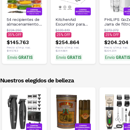
54 recipientes de
KitchenAid
PHILIPS GoZe
almacenamiento
Escurridor para
Jarra de filtr
de alimentos con
platos de tamaño
agua
$224.250
$339.819
$272.272
35
25
25
$145.763
$254.864
$204.204
Precio s/imp. nac.
Precio s/imp. nac.
Precio s/imp. nac.
$145.763
$254.864
$204.204
Envío
GRATIS
Envío
GRATIS
Envío
GRATI
Nuestros elegidos de belleza