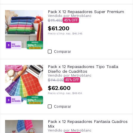
Pack X 12 Repasadores Super Premium
Vendido por
Metroblanc
$111.452
45
$61.200
Precio s/imp. nac.
$48.348
Comparar
Pack x 12 Repasadsores Tipo Toalla
Diseño de Cuadritos
Vendido por
Metroblanc
$114.032
45
$62.600
Precio s/imp. nac.
$49.454
Comparar
Pack x 12 Repasadores Fantasia Cuadros
Mix
Vendido por
Metroblanc