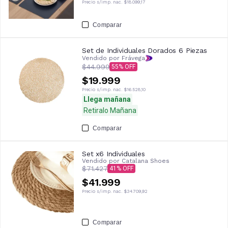
Precio s/imp. nac.
$18.099,17
Comparar
Set de Individuales Dorados 6 Piezas
Vendido por Frávega
$44.999
55
$19.999
Precio s/imp. nac.
$16.528,10
Llega mañana
Retiralo Mañana
Comparar
Set x6 Individuales
Vendido por
Catalana Shoes
$71.427
41
$41.999
Precio s/imp. nac.
$34.709,92
Comparar