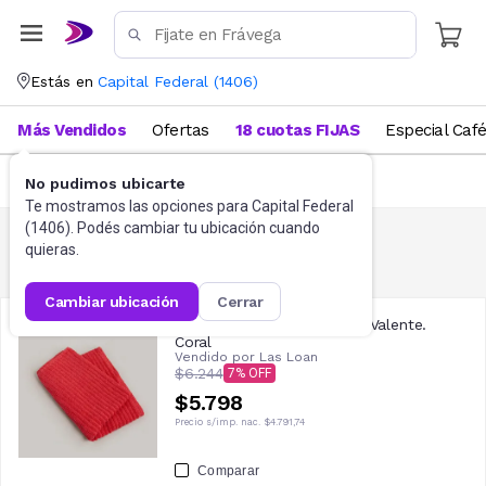
Estás en
Capital Federal
(
1406
)
Más Vendidos
Ofertas
18 cuotas FIJAS
Especial Caf
FILTRAR
No pudimos ubicarte
Te mostramos las opciones para
Capital Federal
(
1406
). Podés cambiar tu ubicación cuando
quieras.
Manteleria
157
resultados
cambiar ubicación
cerrar
Repasador Gigante Franco Valente.
Coral
Vendido por
Las Loan
$6.244
7
$5.798
Precio s/imp. nac.
$4.791,74
Comparar