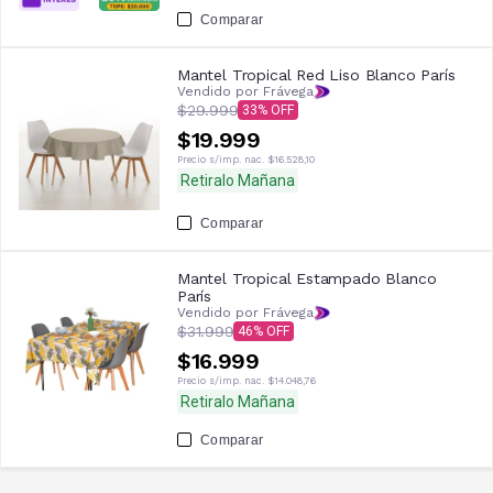
Comparar
Mantel Tropical Red Liso Blanco París
Vendido por Frávega
$29.999
33
$19.999
Precio s/imp. nac.
$16.528,10
Retiralo Mañana
Comparar
Mantel Tropical Estampado Blanco
París
Vendido por Frávega
$31.999
46
$16.999
Precio s/imp. nac.
$14.048,76
Retiralo Mañana
Comparar