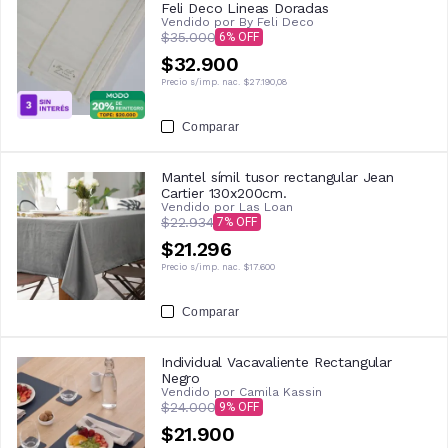
Feli Deco Lineas Doradas
Vendido por
By Feli Deco
$35.000
6
$32.900
Precio s/imp. nac.
$27.190,08
Comparar
Mantel símil tusor rectangular Jean
Cartier 130x200cm.
Vendido por
Las Loan
$22.934
7
$21.296
Precio s/imp. nac.
$17.600
Comparar
Individual Vacavaliente Rectangular
Negro
Vendido por
Camila Kassin
$24.000
9
$21.900