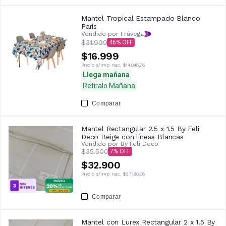
Mantel Tropical Estampado Blanco
París
Vendido por Frávega
$31.999
46
$16.999
Precio s/imp. nac.
$14.048,76
Llega mañana
Retiralo Mañana
Comparar
Mantel Rectangular 2.5 x 1.5 By Feli
Deco Beige con líneas Blancas
Vendido por
By Feli Deco
$35.500
7
$32.900
Precio s/imp. nac.
$27.190,08
Comparar
Mantel con Lurex Rectangular 2 x 1.5 By