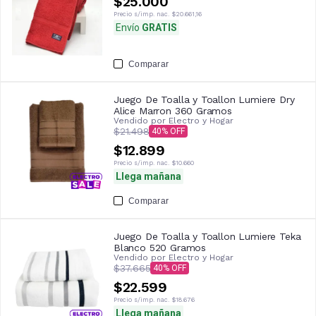
$25.000
Precio s/imp. nac.
$20.661,16
Envío
GRATIS
Comparar
Juego De Toalla y Toallon Lumiere Dry
Alice Marron 360 Gramos
Vendido por
Electro y Hogar
$21.498
40
$12.899
Precio s/imp. nac.
$10.660
Llega mañana
Comparar
Juego De Toalla y Toallon Lumiere Teka
Blanco 520 Gramos
Vendido por
Electro y Hogar
$37.665
40
$22.599
Precio s/imp. nac.
$18.676
Llega mañana