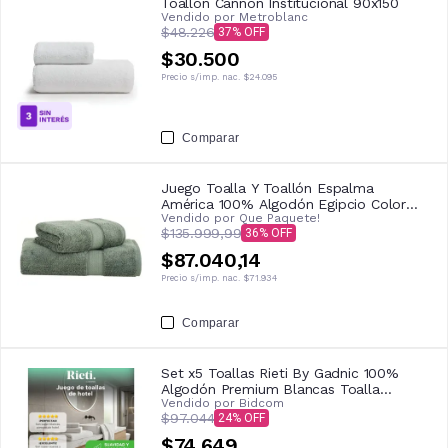
Toallon Cannon Institucional 90x150
Vendido por
Metroblanc
$48.226
37
$30.500
Precio s/imp. nac.
$24.095
Comparar
Juego Toalla Y Toallón Espalma
América 100% Algodón Egipcio Color
Vendido por
Que Paquete!
Jade
$135.999,99
36
$87.040,14
Precio s/imp. nac.
$71.934
Comparar
Set x5 Toallas Rieti By Gadnic 100%
Algodón Premium Blancas Toalla
Vendido por
Bidcom
Toallón Toalla De Piso
$97.044
24
$74.649