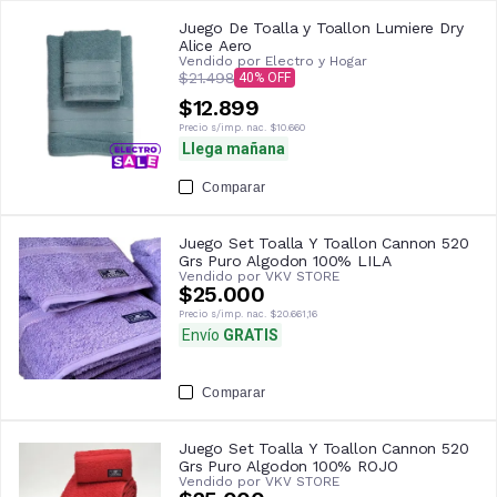
Juego De Toalla y Toallon Lumiere Dry
Alice Aero
Vendido por
Electro y Hogar
$21.498
40
$12.899
Precio s/imp. nac.
$10.660
Llega mañana
Comparar
Juego Set Toalla Y Toallon Cannon 520
Grs Puro Algodon 100% LILA
Vendido por
VKV STORE
$25.000
Precio s/imp. nac.
$20.661,16
Envío
GRATIS
Comparar
Juego Set Toalla Y Toallon Cannon 520
Grs Puro Algodon 100% ROJO
Vendido por
VKV STORE