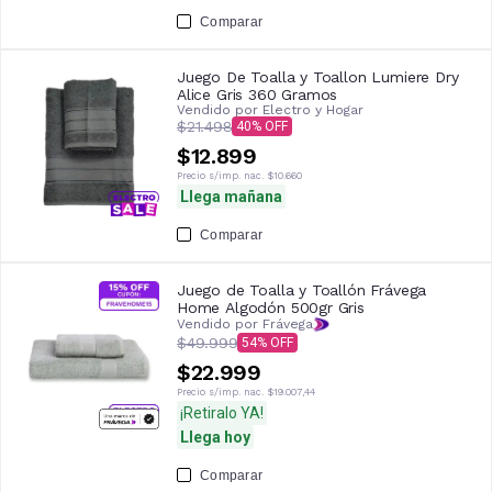
Comparar
Juego De Toalla y Toallon Lumiere Dry
Alice Gris 360 Gramos
Vendido por
Electro y Hogar
$21.498
40
$12.899
Precio s/imp. nac.
$10.660
Llega mañana
Comparar
Juego de Toalla y Toallón Frávega
Home Algodón 500gr Gris
Vendido por Frávega
$49.999
54
$22.999
Precio s/imp. nac.
$19.007,44
¡Retiralo YA!
Llega hoy
Comparar