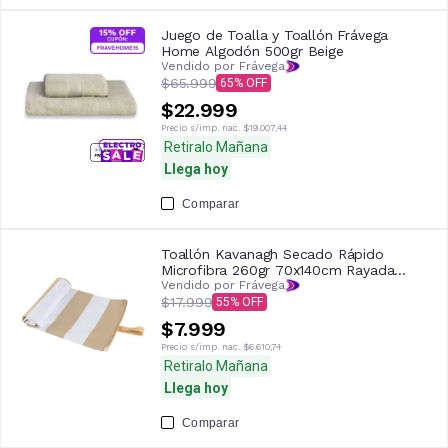
Juego de Toalla y Toallón Frávega
Home Algodón 500gr Beige
Vendido por Frávega
$65.999
65
$22.999
Precio s/imp. nac.
$19.007,44
Retiralo Mañana
Llega hoy
Comparar
Toallón Kavanagh Secado Rápido
Microfibra 260gr 70x140cm Rayada
Beige/Blanco
Vendido por Frávega
$17.999
55
$7.999
Precio s/imp. nac.
$6.610,74
Retiralo Mañana
Llega hoy
Comparar