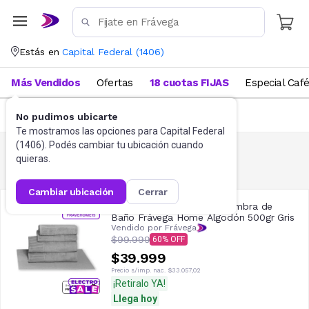
Estás en
Capital Federal
(
1406
)
Más Vendidos
Ofertas
18 cuotas FIJAS
Especial Caf
FILTRAR
No pudimos ubicarte
Te mostramos las opciones para
Capital Federal
(
1406
). Podés cambiar tu ubicación cuando
quieras.
Toallas Y Toallones
334
resultados
cambiar ubicación
cerrar
Juego de Toallas x4 + Alfombra de
Baño Frávega Home Algodón 500gr Gris
Vendido por Frávega
$99.999
60
$39.999
Precio s/imp. nac.
$33.057,02
¡Retiralo YA!
Llega hoy