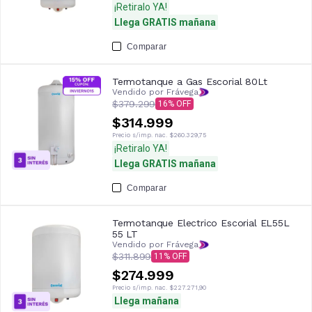
¡Retiralo YA!
Llega GRATIS mañana
Comparar
Termotanque a Gas Escorial 80Lt
Vendido por Frávega
$379.299
16
$314.999
Precio s/imp. nac.
$260.329,75
¡Retiralo YA!
Llega GRATIS mañana
Comparar
Termotanque Electrico Escorial EL55L
55 LT
Vendido por Frávega
$311.899
11
$274.999
Precio s/imp. nac.
$227.271,90
Llega mañana