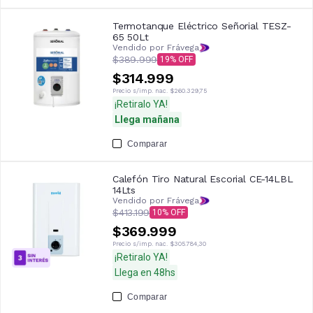
Termotanque Eléctrico Señorial TESZ-
65 50Lt
Vendido por Frávega
$389.999
19
$314.999
Precio s/imp. nac.
$260.329,75
¡Retiralo YA!
Llega mañana
Comparar
Calefón Tiro Natural Escorial CE-14LBL
14Lts
Vendido por Frávega
$413.199
10
$369.999
Precio s/imp. nac.
$305.784,30
¡Retiralo YA!
Llega en 48hs
Comparar