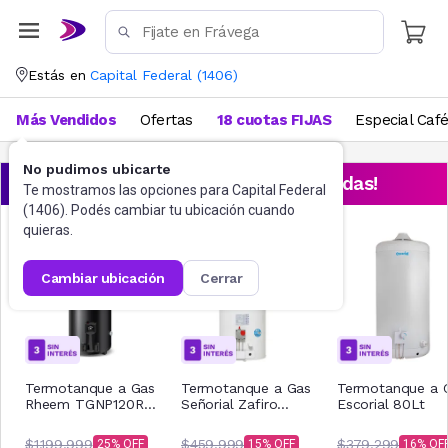
Estás en
Capital Federal
(
1406
)
Más Vendidos
Ofertas
18 cuotas FIJAS
Especial Caf
No pudimos ubicarte
¡Aprovechá las ofertas destacadas!
Te mostramos las opciones para
Capital Federal
(
1406
). Podés cambiar tu ubicación cuando
quieras.
cambiar ubicación
cerrar
Termotanque a Gas
Termotanque a Gas
Termotanque a 
Rheem TGNP120RH
Señorial Zafiro
Escorial 80Lt
PIE120LGN
TSZ-85 85Lt
$1.199.999
$459.999
$379.299
25
15
16