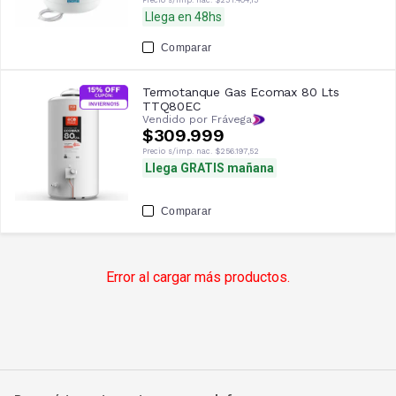
Llega en 48hs
Comparar
Termotanque Gas Ecomax 80 Lts
TTQ80EC
Vendido por Frávega
$309.999
Precio s/imp. nac.
$256.197,52
Llega GRATIS mañana
Comparar
Error al cargar más productos.