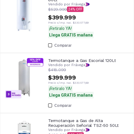
Vendido por Frávega
$529.999
24
$399.999
Precio s/imp. nac.
$330.577,69
¡Retiralo YA!
Llega GRATIS mañana
Comparar
Termotanque a Gas Escorial 120Lt
Vendido por Frávega
$418.099
$399.999
Precio s/imp. nac.
$330.577,69
¡Retiralo YA!
Llega GRATIS mañana
Comparar
Termotanque a Gas de Alta
Recuperación Señorial TSZ-50 50Lt
Vendido por Frávega