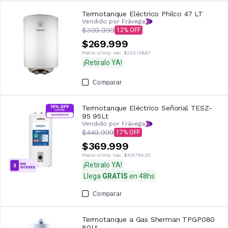
Termotanque Eléctrico Philco 47 LT
Vendido por Frávega
$309.999
12
$269.999
Precio s/imp. nac.
$223.139,67
¡Retiralo YA!
Comparar
Termotanque Eléctrico Señorial TESZ-
95 95Lt
Vendido por Frávega
$449.999
17
$369.999
Precio s/imp. nac.
$305.784,30
¡Retiralo YA!
Llega
GRATIS
en 48hs
Comparar
Termotanque a Gas Sherman TPGP080
80Lt