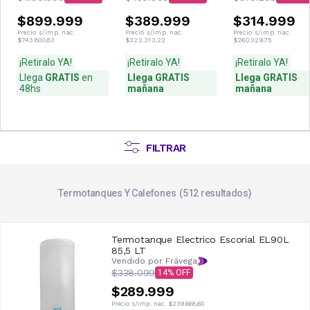
$899.999
$389.999
$314.999
Precio s/imp. nac.
Precio s/imp. nac.
Precio s/imp. nac.
$743.800,83
$322.313,22
$260.329,75
¡Retiralo YA!
¡Retiralo YA!
¡Retiralo YA!
Llega
GRATIS
en
Llega GRATIS
Llega GRATIS
48hs
mañana
mañana
FILTRAR
Termotanques Y Calefones
512
resultados
Termotanque Electrico Escorial EL90L
85,5 LT
Vendido por Frávega
$338.099
14
$289.999
Precio s/imp. nac.
$239.668,60