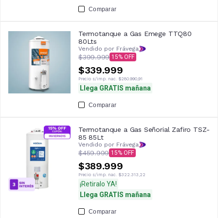
Comparar
Termotanque a Gas Emege TTQ80
80Lts
Vendido por Frávega
$399.999
15
$339.999
Precio s/imp. nac.
$280.990,91
Llega GRATIS mañana
Comparar
Termotanque a Gas Señorial Zafiro TSZ-
85 85Lt
Vendido por Frávega
$459.999
15
$389.999
Precio s/imp. nac.
$322.313,22
¡Retiralo YA!
Llega GRATIS mañana
Comparar