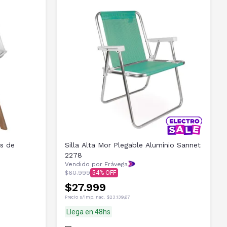
Silla Alta Mor Plegable Aluminio Sannet
2278
Vendido por Frávega
$60.999
54
$27.999
Precio s/imp. nac.
$23.139,67
Llega en 48hs