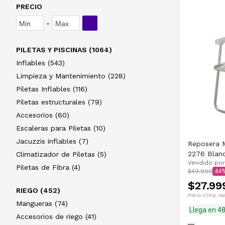
PRECIO
-
PILETAS Y PISCINAS (1064)
Inflables (543)
Limpieza y Mantenimiento (228)
Piletas Inflables (116)
Piletas estructurales (79)
Accesorios (60)
Escaleras para Piletas (10)
Jacuzzis inflables (7)
Reposera M
2276 Blan
Climatizador de Piletas (5)
Vendido por
Piletas de Fibra (4)
$49.999
44
$27.99
RIEGO (452)
Precio s/imp. na
Mangueras (74)
Llega en 4
Accesorios de riego (41)