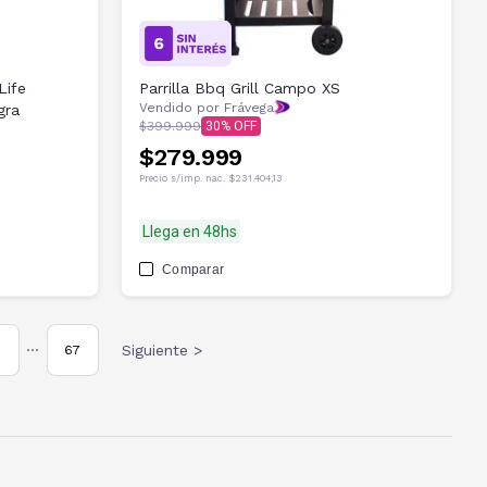
Life
Parrilla Bbq Grill Campo XS
Vendido por Frávega
gra
$399.999
30
$279.999
Precio s/imp. nac.
$231.404,13
Llega en 48hs
Comparar
Siguiente >
67
•••