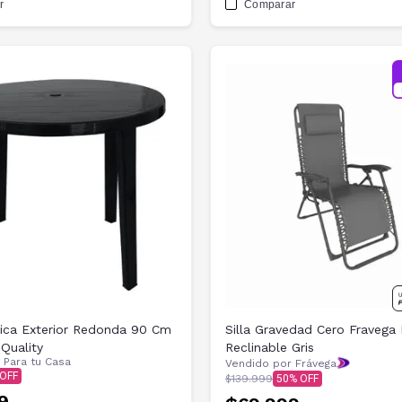
r
Comparar
ica Exterior Redonda 90 Cm
Silla Gravedad Cero Fraveg
Quality
Reclinable Gris
r
Para tu Casa
Vendido por Frávega
$139.999
50
9