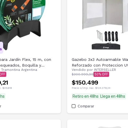
ara Jardín Flex, 15 m, con
Gazebo 3x3 Autoarmable Wa
squeados, Boquilla y
Reforzado con Proteccion U
r
Tramontina Argentina
Vendido por
INTERSELLER
con Ventanas Blanco
$300.999,99
50
,21
$150.499
c.
$35.619
Precio s/imp. nac.
$124.379,34
8hs
Retiro en 48hs
Llega en 48hs
r
Comparar