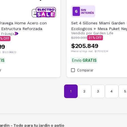
Fravega Home Acero con
Set 4 Sillones Miami Garden 
y Estructura Reforzada
Ecologicos + Mesa Puket Ne
Vendido por
Garden Life
 Frávega
$299.999
31
$205.849
99
Precio s/imp. nac.
$170.123,14
c.
$123.966,12
IS
Envío
GRATIS
r
Comparar
1
2
3
4
5
ardín - Todo para tu jardín o patio