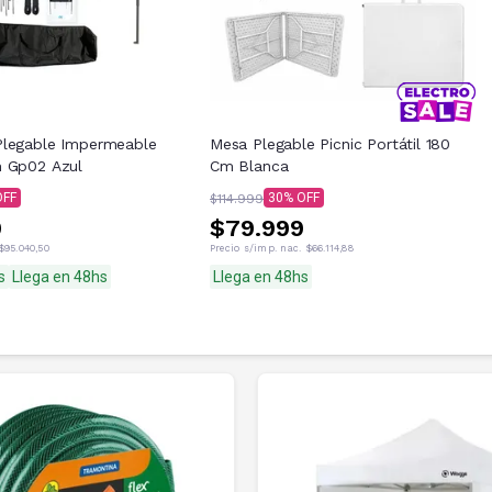
Plegable Impermeable
Mesa Plegable Picnic Portátil 180
m Gp02 Azul
Cm Blanca
30
$114.999
9
$79.999
$95.040,50
Precio s/imp. nac.
$66.114,88
s
Llega en 48hs
Llega en 48hs