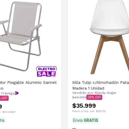
or Plegable Aluminio Sannet
Silla Tulip c/Almohadón Patas de
co
Madera 1 Unidad
Vendido por
Mandy Hogar
 Frávega
$49.999
28
$35.999
9
Precio s/imp. nac.
$29.752
c.
$23.139,67
8hs
Envío
GRATIS