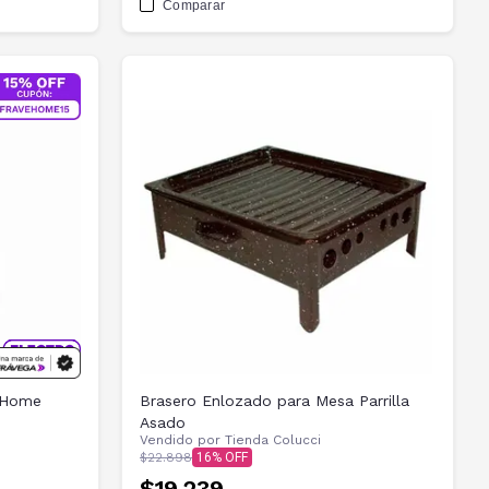
Comparar
a Home
Brasero Enlozado para Mesa Parrilla
Asado
Vendido por
Tienda Colucci
$22.898
16
$19.239