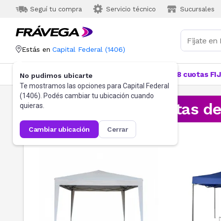
Seguí tu compra
Servicio técnico
Sucursales
Estás en
Capital Federal
(
1406
)
Categorías
Más Vendidos
Ofertas
18 cuotas FI
No pudimos ubicarte
Te mostramos las opciones para
Capital Federal
(
1406
). Podés cambiar tu ubicación cuando
¡Aprovechá las ofertas d
quieras.
cambiar ubicación
cerrar