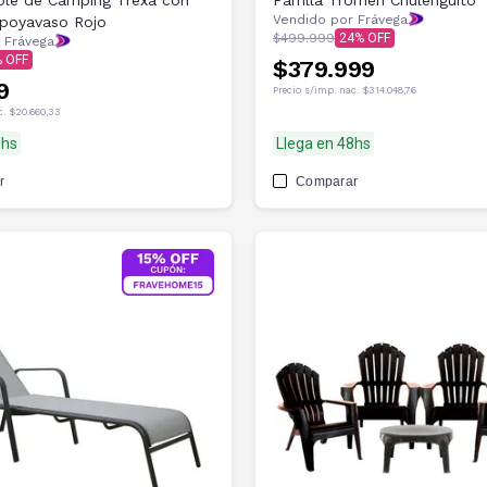
able de Camping Trexa con
Parrilla Tromen Chulenguito
Vendido por Frávega
Apoyavaso Rojo
$499.999
24
 Frávega
$379.999
9
Precio s/imp. nac.
$314.048,76
c.
$20.660,33
8hs
Llega en 48hs
r
Comparar