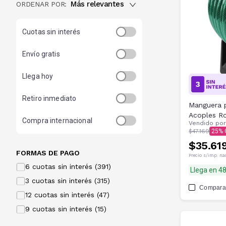
Más relevantes
ORDENAR POR:
Cuotas sin interés
Envío gratis
Llega hoy
Retiro inmediato
Manguera p
Acoples Ro
Compra internacional
Vendido po
Soporte
$47.169
25
$35.619
FORMAS DE PAGO
Precio s/imp. na
6 cuotas sin interés (391)
Llega en 4
3 cuotas sin interés (315)
Compara
12 cuotas sin interés (47)
9 cuotas sin interés (15)