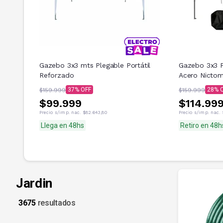
Gazebo 3x3 mts Plegable Portátil
Gazebo 3x3 
Reforzado
Acero Nicto
37
28
$159.999
$159.999
$99.999
$114.99
Precio s/imp. nac.
$82.643,80
Precio s/imp. nac.
Llega en 48hs
Retiro en 48h
Jardin
3675
resultados