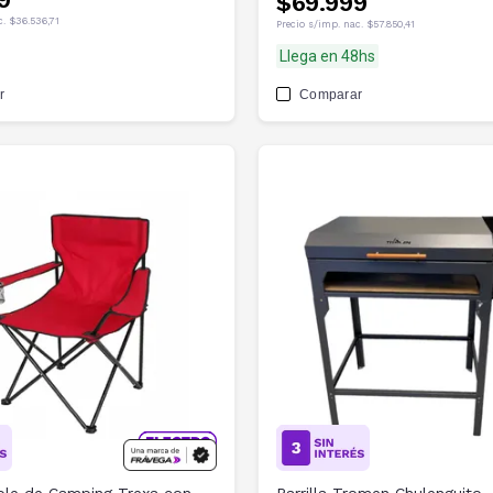
$69.999
c.
$36.536,71
Precio s/imp. nac.
$57.850,41
Llega en 48hs
r
Comparar