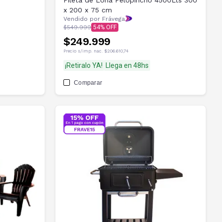
Pileta de Lona Pelopincho 4500Lts 300
x 200 x 75 cm
Vendido por Frávega
$549.999
54
$249.999
Precio s/imp. nac.
$206.610,74
¡Retiralo YA!
Llega en 48hs
Comparar