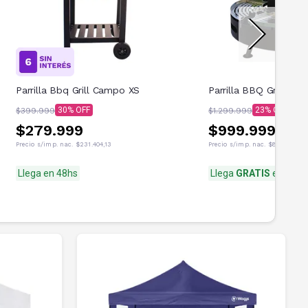
Parrilla Bbq Grill Campo XS
Parrilla BBQ Grill Du
30
23
$399.999
$1.299.999
$279.999
$999.999
Precio s/imp. nac.
$231.404,13
Precio s/imp. nac.
$826.445,45
Llega en 48hs
Llega
GRATIS
en 48hs