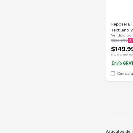
Reposera 
Textileno 
Vendido por
$239.999
37
$149.9
Precio s/imp. na
Envío
GRAT
Compara
Artículos de j