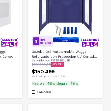
ggs
Gazebo 3x3 Autoarmable Waggs
V Cerrado
Reforzado con Proteccion UV Cerrado
Vendido por
INTERSELLER
con Ventanas Azul
$300.999,99
50
$150.499
Precio s/imp. nac.
$124.379,34
Retiro en 48hs
Llega en 48hs
Comparar