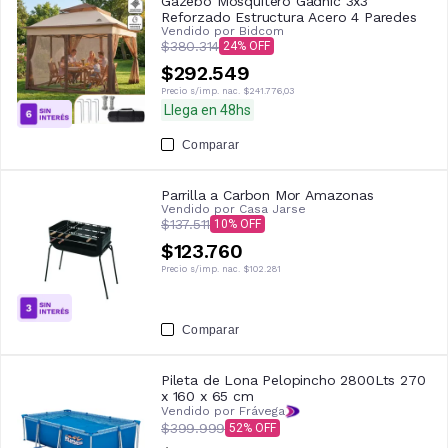
Gazebo Mosquitero Gadnic 3x3
Reforzado Estructura Acero 4 Paredes
Vendido por
Bidcom
$380.314
24
$292.549
Precio s/imp. nac.
$241.776,03
Llega en 48hs
Comparar
Parrilla a Carbon Mor Amazonas
Vendido por
Casa Jarse
$137.511
10
$123.760
Precio s/imp. nac.
$102.281
Comparar
Pileta de Lona Pelopincho 2800Lts 270
x 160 x 65 cm
Vendido por Frávega
$399.999
52