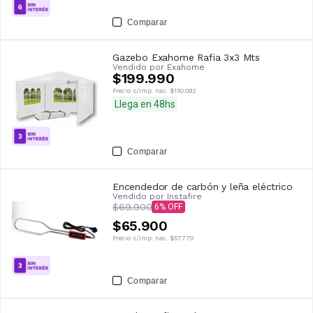
Comparar
Gazebo Exahome Rafia 3x3 Mts
Vendido por
Exahome
$199.990
Precio s/imp. nac.
$150.092
Llega en 48hs
Comparar
Encendedor de carbón y leña eléctrico
Vendido por
Instafire
$69.900
6
$65.900
Precio s/imp. nac.
$57.770
Comparar