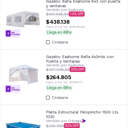
Gazebo Rafia Exahome 6x3 con puerta
y ventanas
Vendido por
Exahome
$501.598,68
13
$438.138
Precio s/imp. nac.
$355.363,64
Llega en 48hs
Comparar
Gazebo Exahome Rafia 4x3mts con
Puerta y Ventanas
Vendido por
Exahome
$397.598,68
33
$264.805
Precio s/imp. nac.
$218.847,11
Llega en 48hs
Comparar
Pileta Estructural Pelopincho 1500 Lts
1030
Vendido por Frávega
$249.999
52