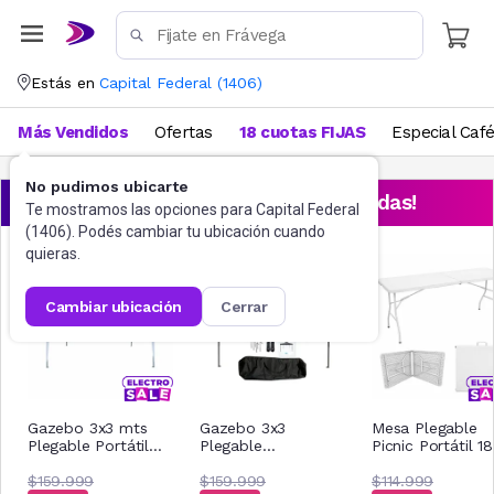
Estás en
Capital Federal
(
1406
)
Más Vendidos
Ofertas
18 cuotas FIJAS
Especial Caf
No pudimos ubicarte
¡Aprovechá las ofertas destacadas!
Te mostramos las opciones para
Capital Federal
(
1406
). Podés cambiar tu ubicación cuando
quieras.
cambiar ubicación
cerrar
Gazebo 3x3 mts
Gazebo 3x3
Mesa Plegable
Plegable Portátil
Plegable
Picnic Portátil 1
Reforzado
Impermeable Acero
Cm Blanca
$159.999
Nictom Gp02 Azul
$159.999
$114.999