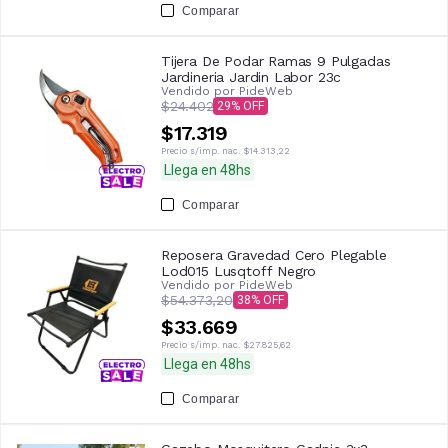
Comparar
Tijera De Podar Ramas 9 Pulgadas
Jardineria Jardin Labor 23c
Vendido por
PideWeb
$24.402
29
$17.319
Precio s/imp. nac.
$14.313,22
Llega en 48hs
Comparar
Reposera Gravedad Cero Plegable
Lod015 Lusqtoff Negro
Vendido por
PideWeb
$54.373,20
38
$33.669
Precio s/imp. nac.
$27.825,62
Llega en 48hs
Comparar