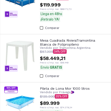
$119.999
Precio s/imp. nac.
$99.172,73
Llega en 48hs
¡Retiralo YA!
Comparar
Mesa Cuadrada RivieraTramontina
Blanca de Polipropileno
Vendido por
Tramontina Argentina
$87.309
34
$58.449,21
Precio s/imp. nac.
$58.449
Envío
GRATIS
Comparar
Pileta de Lona Mor 1000 litros
Vendido por Frávega
$139.999
35
$89.999
Precio s/imp. nac.
$74.379,34