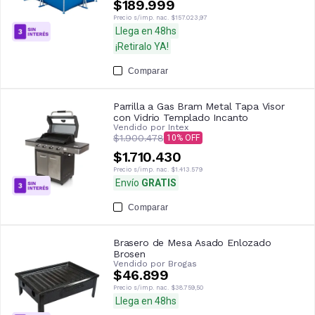
$189.999
Precio s/imp. nac.
$157.023,97
Llega en 48hs
¡Retiralo YA!
Comparar
Parrilla a Gas Bram Metal Tapa Visor
con Vidrio Templado Incanto
Vendido por
Intex
$1.900.478
10
$1.710.430
Precio s/imp. nac.
$1.413.579
Envío
GRATIS
Comparar
Brasero de Mesa Asado Enlozado
Brosen
Vendido por
Brogas
$46.899
Precio s/imp. nac.
$38.759,50
Llega en 48hs