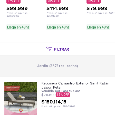
37
28
30
$99.999
$114.999
$79.999
Precio s/imp. nac.
Precio s/imp. nac.
Precio s/imp. nac.
$66.1
$82.643,80
$95.040,50
Llega en 48hs
Llega en 48hs
Llega en 48hs
FILTRAR
Jardin
3672
resultados
Reposera Camastro Exterior Simil Ratán
Jaipur Keter
Vendido por
Para tu Casa
$211.899
15
$180.114,15
Precio s/imp. nac.
$148.854,67