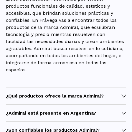
productos funcionales de calidad, estéticos y
accesibles, que brindan soluciones prácticas y
confiables. En Frávega vas a encontrar todos los
productos de la marca Admiral, que equilibran
tecnología y precio mientras resuelven con
facilidad las necesidades diarias y crean ambientes
agradables. Admiral busca resolver en lo cotidiano,
acompañando en todos los ambientes del hogar, e
integrarse de forma armoniosa en todos los
espacios.
¿Qué productos ofrece la marca Admiral?
Admiral ofrece productos de Tecnología y
Electrodomésticos, desde TV y Audio hasta Línea
¿Admiral está presente en Argentina?
Blanca, Pequeños de Cocina y Climatización.
También ofrece otros productos para el hogar como
Admiral está presente en Argentina y comercializa
Herramientas, Fitness, Muebles y productos para
todos sus productos en Frávega, tanto en
¿Son confiables los productos Admiral?