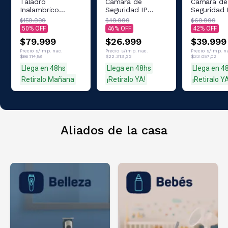
Taladro
Cámara de
Cámara de
Inalambrico
Seguridad IP
Seguridad 
Admiral 20v
Interior Admiral
Exterior Ad
$159.999
$49.999
$69.999
10mm 1500mah
AD-CS208-2MP
AD-CS808
50
46
42
32Nm con 2
$79.999
$26.999
$39.999
Baterías +
Cargador y
Precio s/imp. nac.
Precio s/imp. nac.
Precio s/imp. n
$66.114,88
$22.313,22
$33.057,02
Maletín
Llega en 48hs
Llega en 48hs
Llega en 4
Retiralo Mañana
¡Retiralo YA!
¡Retiralo Y
Aliados de la casa