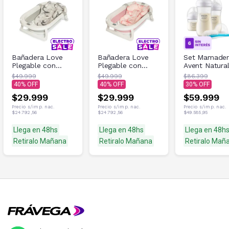
Bañadera Love
Bañadera Love
Set Mamader
Plegable con
Plegable con
Avent Natura
Reductor y
Reductor y
Reponse
$49.999
$49.999
$86.399
Termómetro B324
Termómetro B324
SCD837/12
40
40
30
Gris
Rosa
$29.999
$29.999
$59.999
Precio s/imp. nac.
Precio s/imp. nac.
Precio s/imp. nac.
$24.792,56
$24.792,56
$49.585,95
Llega en 48hs
Llega en 48hs
Llega en 48h
Retiralo Mañana
Retiralo Mañana
Retiralo Mañ