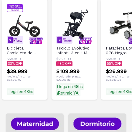
Bicicleta
Triciclo Evolutivo
Patacleta Lo
Camicleta de
Infantil 3 en 1 MU
078 Negro
equilibrio Mecano
Color Negro 1-5
$59.999
$212.999
$59.999
077 Negro
Años
33
48
55
$39.999
$109.999
$26.999
Precio s/imp. nac.
Precio s/imp. nac.
Precio s/imp. nac.
$33.057,02
$90.908,26
$22.313,22
Llega en 48hs
Llega en 48hs
Llega en 48h
¡Retiralo YA!