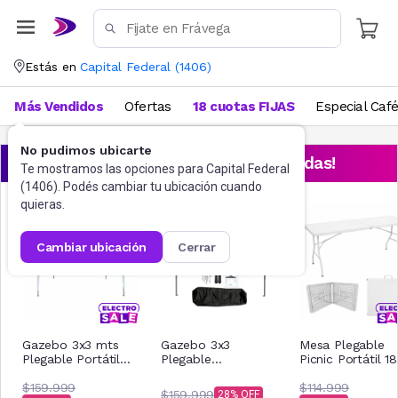
Estás en
Capital Federal
(
1406
)
Más Vendidos
Ofertas
18 cuotas FIJAS
Especial Caf
No pudimos ubicarte
¡Aprovechá las ofertas destacadas!
Te mostramos las opciones para
Capital Federal
(
1406
). Podés cambiar tu ubicación cuando
quieras.
cambiar ubicación
cerrar
Gazebo 3x3 mts
Gazebo 3x3
Mesa Plegable
Plegable Portátil
Plegable
Picnic Portátil 1
Reforzado
Impermeable Acero
Cm Blanca
$159.999
Nictom Gp02 Azul
$114.999
$159.999
28