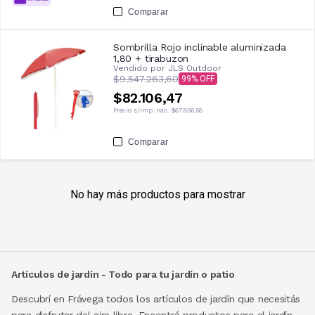
Comparar
Sombrilla Rojo inclinable aluminizada
1,80 + tirabuzon
Vendido por
JLS Outdoor
$9.547.263,60
99
$82.106,47
Precio s/imp. nac.
$67.856,58
Comparar
No hay más productos para mostrar
Artículos de jardín - Todo para tu jardín o patio
Descubrí en Frávega todos los artículos de jardín que necesitás
para disfrutar del aire libre. Encontrá productos para el jardín