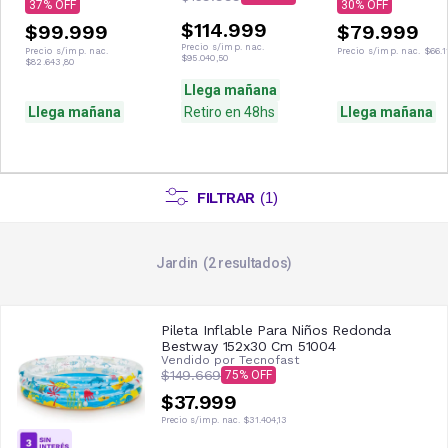
37
30
$114.999
$99.999
$79.999
Precio s/imp. nac.
Precio s/imp. nac.
Precio s/imp. nac.
$66.1
$95.040,50
$82.643,80
Llega mañana
Llega mañana
Retiro en 48hs
Llega mañana
FILTRAR
(
1
)
Jardin
2
resultados
Pileta Inflable Para Niños Redonda
Bestway 152x30 Cm 51004
Vendido por
Tecnofast
$149.669
75
$37.999
Precio s/imp. nac.
$31.404,13