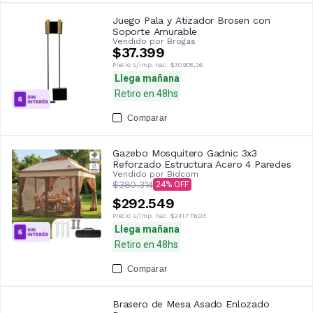
Juego Pala y Atizador Brosen con
Soporte Amurable
Vendido por
Brogas
$37.399
Precio s/imp. nac.
$30.908,26
Llega mañana
Retiro en 48hs
Comparar
Gazebo Mosquitero Gadnic 3x3
Reforzado Estructura Acero 4 Paredes
Vendido por
Bidcom
$380.314
24
$292.549
Precio s/imp. nac.
$241.776,03
Llega mañana
Retiro en 48hs
Comparar
Brasero de Mesa Asado Enlozado