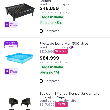
Brosen
Vendido por
Brogas
$46.899
Precio s/imp. nac.
$38.759,50
Llega mañana
Retiro en 48hs
Comparar
Pileta de Lona Mor 1500 litros
Vendido por Frávega
$139.999
39
$84.999
Precio s/imp. nac.
$70.247,11
Llega mañana
¡Retiralo YA!
Comparar
Set de 4 Sillones Skarpo Garden Life
Ecologico Negro
Vendido por
Garden Life
$347.999
17