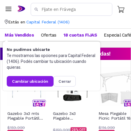
Estás en
Capital Federal
(
1406
)
Más Vendidos
Ofertas
18 cuotas FIJAS
Especial Caf
No pudimos ubicarte
¡Aprovechá las ofertas destacadas!
Te mostramos las opciones para
Capital Federal
(
1406
). Podés cambiar tu ubicación cuando
quieras.
cambiar ubicación
cerrar
Gazebo 3x3 mts
Gazebo 3x3
Mesa Plegable
Plegable Portátil
Plegable
Picnic Portátil 1
Reforzado
Impermeable Acero
Cm Blanca
$159.999
Nictom Gp02 Azul
$114.999
$159.999
28