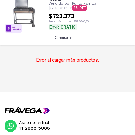
Vendido por
Punto Parrilla
$775.398,31
7
$723.373
Precio s/imp. nac.
$525.640,50
Envío
GRATIS
Comparar
Error al cargar más productos.
Asistente virtual
11 2855 5086