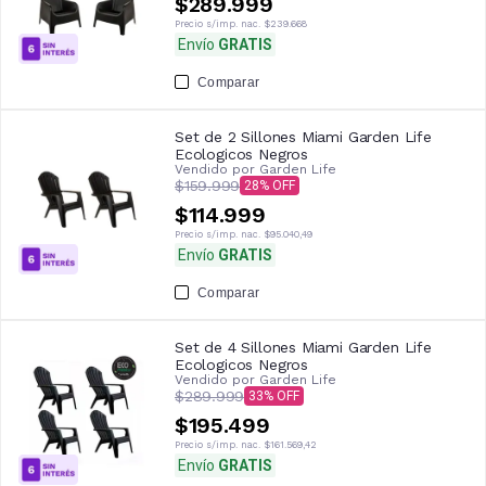
$289.999
Precio s/imp. nac.
$239.668
Envío
GRATIS
Comparar
Set de 2 Sillones Miami Garden Life
Ecologicos Negros
Vendido por
Garden Life
$159.999
28
$114.999
Precio s/imp. nac.
$95.040,49
Envío
GRATIS
Comparar
Set de 4 Sillones Miami Garden Life
Ecologicos Negros
Vendido por
Garden Life
$289.999
33
$195.499
Precio s/imp. nac.
$161.569,42
Envío
GRATIS