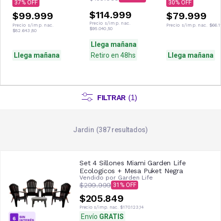
37
30
$114.999
$99.999
$79.999
Precio s/imp. nac.
Precio s/imp. nac.
Precio s/imp. nac.
$66.1
$95.040,50
$82.643,80
Llega mañana
Llega mañana
Retiro en 48hs
Llega mañana
FILTRAR
(
1
)
Jardin
387
resultados
Set 4 Sillones Miami Garden Life
Ecologicos + Mesa Puket Negra
Vendido por
Garden Life
$299.999
31
$205.849
Precio s/imp. nac.
$170.123,14
Envío
GRATIS