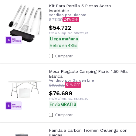
Kit Para Parrilla 5 Piezas Acero
inoxidable
Vendido por
Bidcom
$71.139
24
$54.722
Precio s/imp. nac.
$45.224,79
Llega mañana
Retiro en 48hs
Comparar
Mesa Plegable Camping Picnic 1.50 Mts
Blanca
Vendido por
Garden Life
$156.132
51
$76.699
Precio s/imp. nac.
$63.387,60
Envío
GRATIS
Comparar
Parrilla a carbón Tromen Chulengo con
ruedas