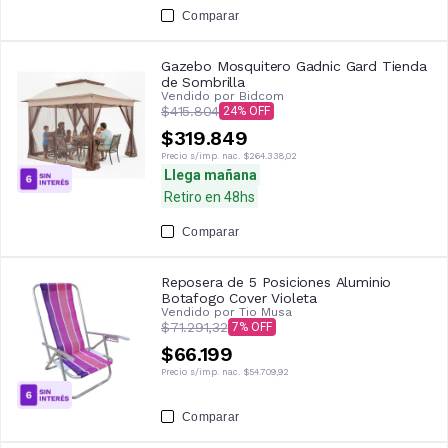
Comparar
Gazebo Mosquitero Gadnic Gard Tienda
de Sombrilla
Vendido por
Bidcom
$415.804
24
$319.849
Precio s/imp. nac.
$264.338,02
Llega mañana
Retiro en 48hs
Comparar
Reposera de 5 Posiciones Aluminio
Botafogo Cover Violeta
Vendido por
Tio Musa
$71.291,32
7
$66.199
Precio s/imp. nac.
$54.709,92
Comparar