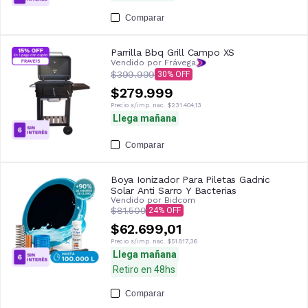
Comparar
Parrilla Bbq Grill Campo XS
Vendido por Frávega
$399.999
30
$279.999
Precio s/imp. nac.
$231.404,13
Llega mañana
Comparar
Boya Ionizador Para Piletas Gadnic
Solar Anti Sarro Y Bacterias
Vendido por
Bidcom
$81.509
24
$62.699,01
Precio s/imp. nac.
$51.817,36
Llega mañana
Retiro en 48hs
Comparar