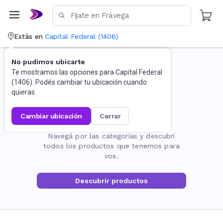
Estás en
Capital Federal
(
1406
)
No pudimos ubicarte
Te mostramos las opciones para
Capital Federal
(
1406
). Podés cambiar tu ubicación cuando
quieras.
cambiar ubicación
cerrar
La página no existe
Navegá por las categorías y descubrí
todos los productos que tenemos para
vos.
Descubrir productos