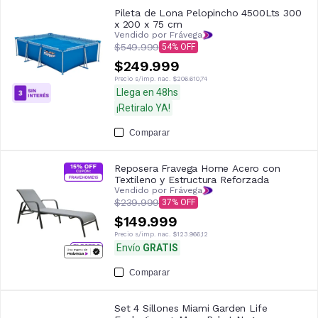
Pileta de Lona Pelopincho 4500Lts 300
x 200 x 75 cm
Vendido por Frávega
$549.999
54
$249.999
Precio s/imp. nac.
$206.610,74
Llega en 48hs
¡Retiralo YA!
Comparar
Reposera Fravega Home Acero con
Textileno y Estructura Reforzada
Vendido por Frávega
$239.999
37
$149.999
Precio s/imp. nac.
$123.966,12
Envío
GRATIS
Comparar
Set 4 Sillones Miami Garden Life