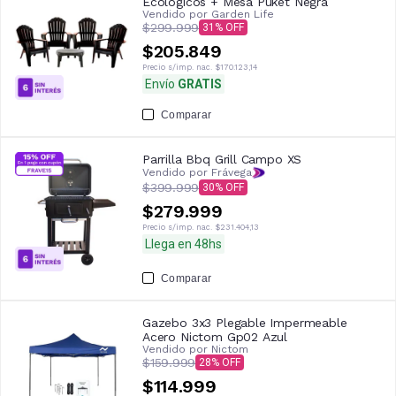
Ecologicos + Mesa Puket Negra
Vendido por
Garden Life
$299.999
31
$205.849
Precio s/imp. nac.
$170.123,14
Envío
GRATIS
Comparar
Parrilla Bbq Grill Campo XS
Vendido por Frávega
$399.999
30
$279.999
Precio s/imp. nac.
$231.404,13
Llega en 48hs
Comparar
Gazebo 3x3 Plegable Impermeable
Acero Nictom Gp02 Azul
Vendido por
Nictom
$159.999
28
$114.999