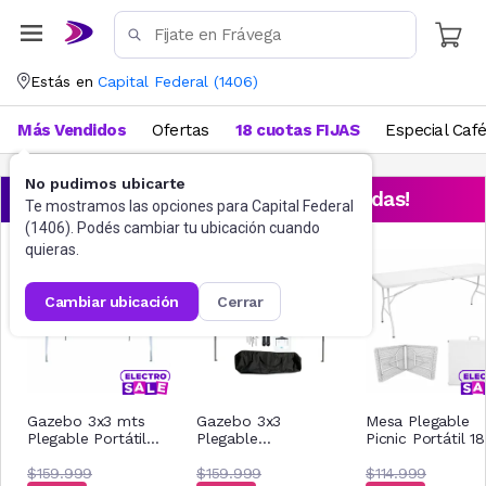
Estás en
Capital Federal
(
1406
)
Más Vendidos
Ofertas
18 cuotas FIJAS
Especial Caf
No pudimos ubicarte
¡Aprovechá las ofertas destacadas!
Te mostramos las opciones para
Capital Federal
(
1406
). Podés cambiar tu ubicación cuando
quieras.
cambiar ubicación
cerrar
Gazebo 3x3 mts
Gazebo 3x3
Mesa Plegable
Plegable Portátil
Plegable
Picnic Portátil 1
Reforzado
Impermeable Acero
Cm Blanca
$159.999
Nictom Gp02 Azul
$159.999
$114.999