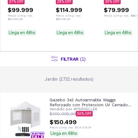
37
28
30
$99.999
$114.999
$79.999
Precio s/imp. nac.
Precio s/imp. nac.
Precio s/imp. nac.
$66.1
$82.643,80
$95.040,50
Llega en 48hs
Llega en 48hs
Llega en 48hs
FILTRAR
(
1
)
Jardin
2732
resultados
Gazebo 3x3 Autoarmable Waggs
Reforzado con Proteccion UV Cerrado
Vendido por
INTERSELLER
con Ventanas Blanco
$300.999,99
50
$150.499
Precio s/imp. nac.
$124.379,34
Llega en 48hs