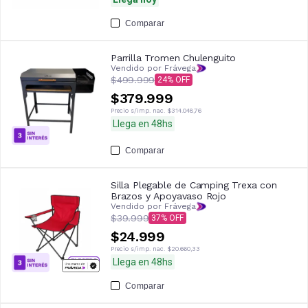
Comparar
Parrilla Tromen Chulenguito
Vendido por Frávega
$499.999
24
$379.999
Precio s/imp. nac.
$314.048,76
Llega en 48hs
Comparar
Silla Plegable de Camping Trexa con
Brazos y Apoyavaso Rojo
Vendido por Frávega
$39.999
37
$24.999
Precio s/imp. nac.
$20.660,33
Llega en 48hs
Comparar