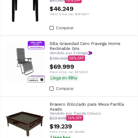
$51.387
10
$46.249
Precio s/imp. nac.
$36.536,71
Comparar
Silla Gravedad Cero Fravega Home
Reclinable Gris
Vendido por Frávega
$139.999
50
$69.999
Precio s/imp. nac.
$57.850,41
Llega en 48hs
Comparar
Brasero Enlozado para Mesa Parrilla
Asado
Vendido por
Tienda Colucci
$22.898
16
$19.239
Precio s/imp. nac.
$15.900
Llega hoy