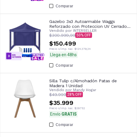
Comparar
Gazebo 3x3 Autoarmable Waggs
Reforzado con Proteccion UV Cerrado
Vendido por
INTERSELLER
con Ventanas Azul
$300.999,99
50
$150.499
Precio s/imp. nac.
$124.379,34
Llega en 48hs
Comparar
Silla Tulip c/Almohadón Patas de
Madera 1 Unidad
Vendido por
Mandy Hogar
$49.999
28
$35.999
Precio s/imp. nac.
$29.752
Envío
GRATIS
Comparar