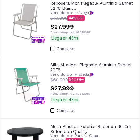
Reposera Mor Plegable Aluminio Sannet
2276 Blanco
Vendido por Frávega
$49.999
44
$27.999
Precio s/imp. nac.
$23.139,67
Llega en 48hs
Comparar
Silla Alta Mor Plegable Aluminio Sannet
2278
Vendido por Frávega
$60.999
54
$27.999
Precio s/imp. nac.
$23.139,67
Llega en 48hs
Comparar
Mesa Plástica Exterior Redonda 90 Cm
Reforzada Quality
Vendido por
Para tu Casa