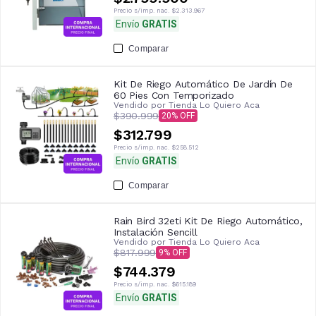
Precio s/imp. nac.
$2.313.967
Envío
GRATIS
Comparar
Kit De Riego Automático De Jardín De
60 Pies Con Temporizado
Vendido por
Tienda Lo Quiero Aca
$390.999
20
$312.799
Precio s/imp. nac.
$258.512
Envío
GRATIS
Comparar
Rain Bird 32eti Kit De Riego Automático,
Instalación Sencill
Vendido por
Tienda Lo Quiero Aca
$817.999
9
$744.379
Precio s/imp. nac.
$615.189
Envío
GRATIS