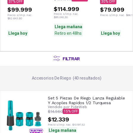
37
30
$114.999
$99.999
$79.999
Precio s/imp. nac.
Precio s/imp. nac.
Precio s/imp. nac.
$66.1
$95.040,50
$82.643,80
Llega mañana
Llega hoy
Retiro en 48hs
Llega hoy
FILTRAR
Accesorios De Riego
40
resultados
Set 5 Piezas De Riego Lanza Regulable
Y Acoples Rapidos 1/2 Turquesa
Vendido por
PideWeb
$14.560
15
$12.339
Precio s/imp. nac.
$10.197,52
Llega mañana