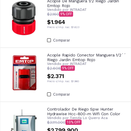
Acople De Manguera 1/2 Riego Jardin
Emtop Rojo
Vendido por
INTRADAT
$2.160
9
$1.964
Precio s/imp. nac.
$1.623
Comparar
Acople Rapido Conector Manguera 1/2´´
Riego Jardin Emtop Rojo
Vendido por
INTRADAT
$2.608
9
$2.371
Precio s/imp. nac.
$1.960
Comparar
Controlador De Riego Spw Hunter
Hydrawise Hcc-800-m Wifi Con Color
Vendido por
Tienda Lo Quiero Aca
$3.111.000
10
$2.799.900