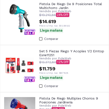
Pistola De Riego De 9 Posiciones Total
Multichorro Jardin
Vendido por
PideWeb
$19.210,86
24
$14.619
Precio s/imp. nac.
$12.081,82
Llega mañana
Comparar
Set 5 Piezas Riego Y Acoples 1/2 Emtop
Esne11251
Vendido por
PideWeb
$13.372,80
12
$11.759
Precio s/imp. nac.
$9.718,18
Llega mañana
Comparar
Pistola De Riego Multiples Chorros 9
Posiciones Jardineria
Vendido por
PideWeb