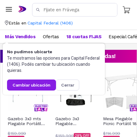
Estás en
Capital Federal
(
1406
)
Más Vendidos
Ofertas
18 cuotas FIJAS
Especial Caf
No pudimos ubicarte
¡Aprovechá las ofertas destacadas!
Te mostramos las opciones para
Capital Federal
(
1406
). Podés cambiar tu ubicación cuando
quieras.
cambiar ubicación
cerrar
Gazebo 3x3 mts
Gazebo 3x3
Mesa Plegable
Plegable Portátil
Plegable
Picnic Portátil 1
Reforzado
Impermeable Acero
Cm Blanca
$159.999
Nictom Gp02 Azul
$114.999
$159.999
28