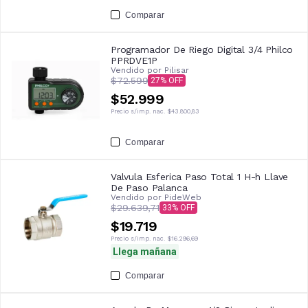
Comparar
Programador De Riego Digital 3/4 Philco
PPRDVE1P
Vendido por
Pilisar
$72.599
27
$52.999
Precio s/imp. nac.
$43.800,83
Comparar
Valvula Esferica Paso Total 1 H-h Llave
De Paso Palanca
Vendido por
PideWeb
$29.639,71
33
$19.719
Precio s/imp. nac.
$16.296,69
Llega mañana
Comparar