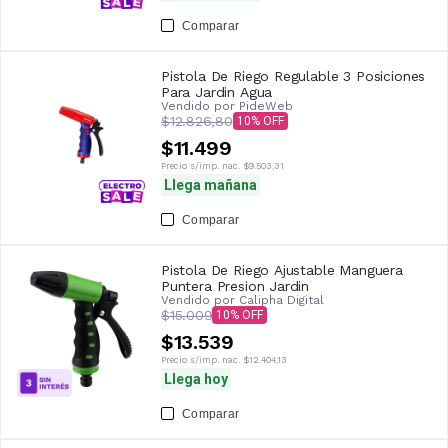
Comparar
Pistola De Riego Regulable 3 Posiciones
Para Jardin Agua
Vendido por
PideWeb
$12.826,80
10
$11.499
Precio s/imp. nac.
$9.503,31
Llega mañana
Comparar
Pistola De Riego Ajustable Manguera
Puntera Presion Jardin
Vendido por
Calipha Digital
$15.009
10
$13.539
Precio s/imp. nac.
$12.404,13
Llega hoy
Comparar