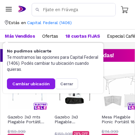
Estás en
Capital Federal
(
1406
)
Más Vendidos
Ofertas
18 cuotas FIJAS
Especial Caf
No pudimos ubicarte
¡Aprovechá las ofertas destacadas!
Te mostramos las opciones para
Capital Federal
(
1406
). Podés cambiar tu ubicación cuando
quieras.
cambiar ubicación
cerrar
Gazebo 3x3 mts
Gazebo 3x3
Mesa Plegable
Plegable Portátil
Plegable
Picnic Portátil 1
Reforzado
Impermeable Acero
Cm Blanca
$159.999
Nictom Gp02 Azul
$114.999
$159.999
28