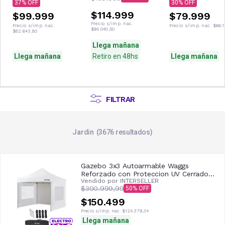
37
30
$114.999
$99.999
$79.999
Precio s/imp. nac.
Precio s/imp. nac.
Precio s/imp. nac.
$66.1
$95.040,50
$82.643,80
Llega mañana
Llega mañana
Retiro en 48hs
Llega mañana
FILTRAR
Jardin
3676
resultados
Gazebo 3x3 Autoarmable Waggs
Reforzado con Proteccion UV Cerrado
Vendido por
INTERSELLER
con Ventanas Blanco
$300.999,99
50
$150.499
Precio s/imp. nac.
$124.379,34
Llega mañana