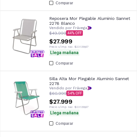
Comparar
Reposera Mor Plegable Aluminio Sannet
2276 Blanco
Vendido por Frávega
$49.999
44
$27.999
Precio s/imp. nac.
$23.139,67
Llega mañana
Comparar
Silla Alta Mor Plegable Aluminio Sannet
2278
Vendido por Frávega
$60.999
54
$27.999
Precio s/imp. nac.
$23.139,67
Llega mañana
Comparar