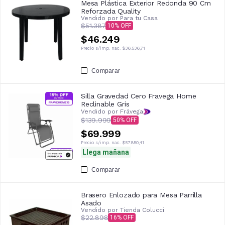
Mesa Plástica Exterior Redonda 90 Cm
Reforzada Quality
Vendido por
Para tu Casa
$51.387
10
$46.249
Precio s/imp. nac.
$36.536,71
Comparar
Silla Gravedad Cero Fravega Home
Reclinable Gris
Vendido por Frávega
$139.999
50
$69.999
Precio s/imp. nac.
$57.850,41
Llega mañana
Comparar
Brasero Enlozado para Mesa Parrilla
Asado
Vendido por
Tienda Colucci
$22.898
16