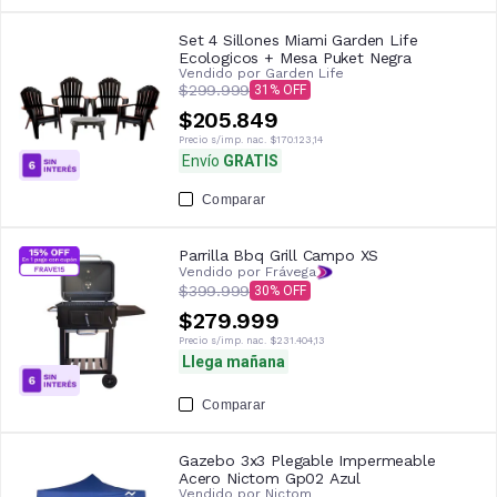
Set 4 Sillones Miami Garden Life
Ecologicos + Mesa Puket Negra
Vendido por
Garden Life
$299.999
31
$205.849
Precio s/imp. nac.
$170.123,14
Envío
GRATIS
Comparar
Parrilla Bbq Grill Campo XS
Vendido por Frávega
$399.999
30
$279.999
Precio s/imp. nac.
$231.404,13
Llega mañana
Comparar
Gazebo 3x3 Plegable Impermeable
Acero Nictom Gp02 Azul
Vendido por
Nictom