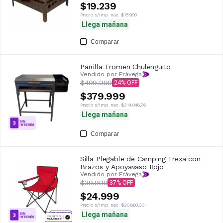
$19.239
Precio s/imp. nac.
$15.900
Llega mañana
Comparar
Parrilla Tromen Chulenguito
Vendido por Frávega
$499.999
24
$379.999
Precio s/imp. nac.
$314.048,76
Llega mañana
Comparar
Silla Plegable de Camping Trexa con
Brazos y Apoyavaso Rojo
Vendido por Frávega
$39.999
37
$24.999
Precio s/imp. nac.
$20.660,33
Llega mañana