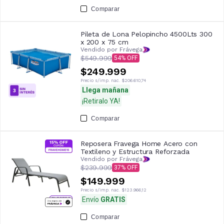
Comparar
Pileta de Lona Pelopincho 4500Lts 300
x 200 x 75 cm
Vendido por Frávega
$549.999
54
$249.999
Precio s/imp. nac.
$206.610,74
Llega mañana
¡Retiralo YA!
Comparar
Reposera Fravega Home Acero con
Textileno y Estructura Reforzada
Vendido por Frávega
$239.999
37
$149.999
Precio s/imp. nac.
$123.966,12
Envío
GRATIS
Comparar