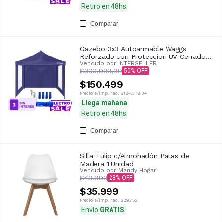
Retiro en 48hs
Comparar
Gazebo 3x3 Autoarmable Waggs
Reforzado con Proteccion UV Cerrado
Vendido por
INTERSELLER
con Ventanas Azul
$300.999,99
50
$150.499
Precio s/imp. nac.
$124.379,34
Llega mañana
Retiro en 48hs
Comparar
Silla Tulip c/Almohadón Patas de
Madera 1 Unidad
Vendido por
Mandy Hogar
$49.999
28
$35.999
Precio s/imp. nac.
$29.752
Envío
GRATIS