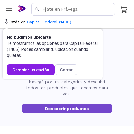
Estás en
Capital Federal
(
1406
)
No pudimos ubicarte
Te mostramos las opciones para
Capital Federal
(
1406
). Podés cambiar tu ubicación cuando
quieras.
cambiar ubicación
cerrar
La página no existe
Navegá por las categorías y descubrí
todos los productos que tenemos para
vos.
Descubrir productos