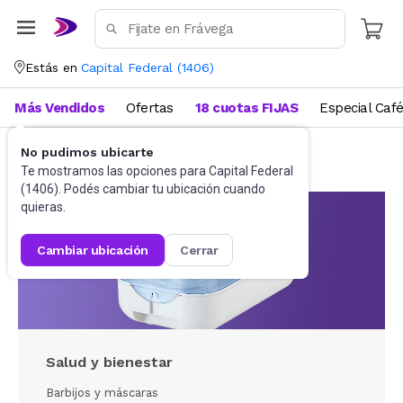
Estás en
Capital Federal
(
1406
)
Más Vendidos
Ofertas
18 cuotas FIJAS
Especial Caf
No pudimos ubicarte
Salud, Belleza y Fitness
Te mostramos las opciones para
Capital Federal
(
1406
). Podés cambiar tu ubicación cuando
quieras.
cambiar ubicación
cerrar
Salud y bienestar
Barbijos y máscaras