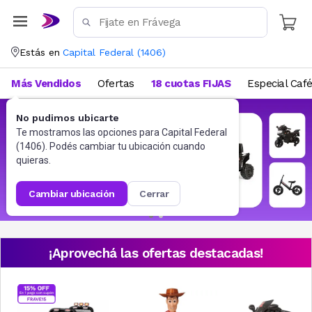
Estás en
Capital Federal
(
1406
)
Más Vendidos
Ofertas
18 cuotas FIJAS
Especial Caf
No pudimos ubicarte
Te mostramos las opciones para
Capital Federal
(
1406
). Podés cambiar tu ubicación cuando
quieras.
cambiar ubicación
cerrar
¡Aprovechá las ofertas destacadas!