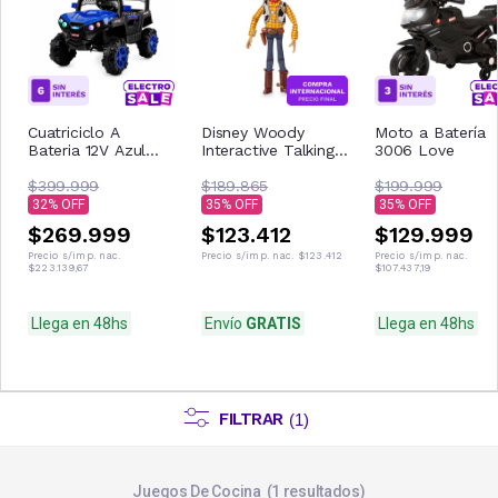
Cuatriciclo A
Disney Woody
Moto a Batería
Bateria 12V Azul
Interactive Talking
3006 Love
Con Control
Figura de acción
Remoto Musica Usb
$399.999
$189.865
$199.999
Luces
32
35
35
$269.999
$123.412
$129.999
Precio s/imp. nac.
Precio s/imp. nac.
$123.412
Precio s/imp. nac.
$223.139,67
$107.437,19
Llega en 48hs
Envío
GRATIS
Llega en 48hs
FILTRAR
(
1
)
Juegos De Cocina
1
resultados