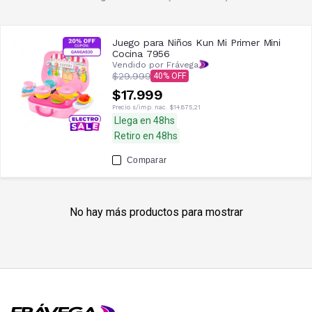
Juego para Niños Kun Mi Primer Mini
Cocina 7956
Vendido por Frávega
$29.999
40
$17.999
Precio s/imp. nac.
$14.875,21
Llega en 48hs
Retiro en 48hs
Comparar
No hay más productos para mostrar