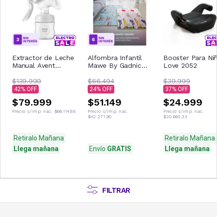
Extractor de Leche
Alfombra Infantil
Booster Para Ni
Manual Avent
Mawe By Gadnic
Love 2052
SCF430/01
Antideslizante e
$139.999
Impermeable Para
$66.494
$39.999
Bebes
42
24
37
$79.999
$51.149
$24.999
Precio s/imp. nac.
$66.114,88
Precio s/imp. nac.
Precio s/imp. nac.
$42.271,90
$20.660,33
Retiralo Mañana
Retiralo Mañana
Llega mañana
Envío
GRATIS
Llega mañana
FILTRAR