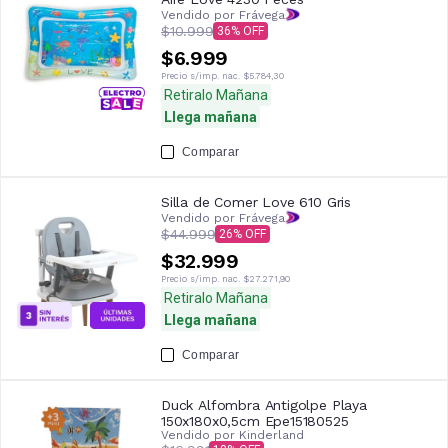
Vendido por Frávega
$10.999
36
$6.999
Precio s/imp. nac.
$5.784,30
Retiralo Mañana
Llega mañana
Comparar
Silla de Comer Love 610 Gris
Vendido por Frávega
$44.999
26
$32.999
Precio s/imp. nac.
$27.271,90
Retiralo Mañana
Llega mañana
Comparar
Duck Alfombra Antigolpe Playa
150x180x0,5cm Epe15180525
Vendido por
Kinderland