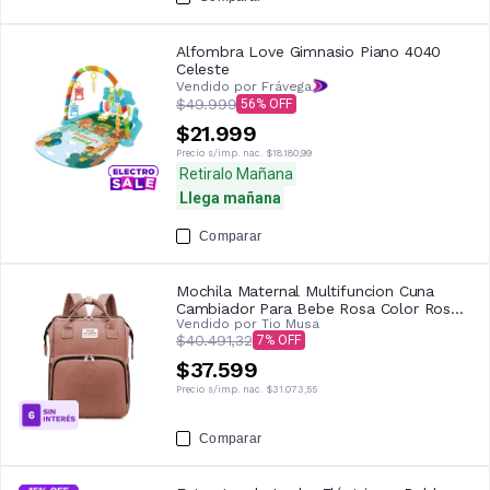
Alfombra Love Gimnasio Piano 4040
Celeste
Vendido por Frávega
$49.999
56
$21.999
Precio s/imp. nac.
$18.180,99
Retiralo Mañana
Llega mañana
Comparar
Mochila Maternal Multifuncion Cuna
Cambiador Para Bebe Rosa Color Rosa
Vendido por
Tio Musa
Diseno de la tela Liso
$40.491,32
7
$37.599
Precio s/imp. nac.
$31.073,55
Comparar