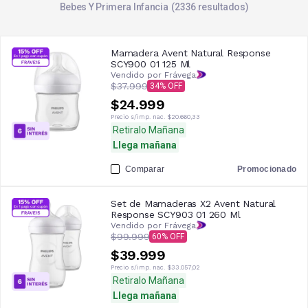
Bebes Y Primera Infancia
2336
resultados
Mamadera Avent Natural Response
SCY900 01 125 Ml
Vendido por Frávega
$37.999
34
$24.999
Precio s/imp. nac.
$20.660,33
Retiralo Mañana
Llega mañana
Comparar
Promocionado
Set de Mamaderas X2 Avent Natural
Response SCY903 01 260 Ml
Vendido por Frávega
$99.999
60
$39.999
Precio s/imp. nac.
$33.057,02
Retiralo Mañana
Llega mañana