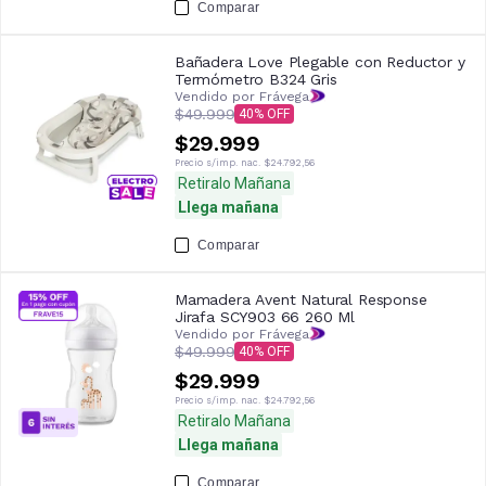
Comparar
Bañadera Love Plegable con Reductor y
Termómetro B324 Gris
Vendido por Frávega
$49.999
40
$29.999
Precio s/imp. nac.
$24.792,56
Retiralo Mañana
Llega mañana
Comparar
Mamadera Avent Natural Response
Jirafa SCY903 66 260 Ml
Vendido por Frávega
$49.999
40
$29.999
Precio s/imp. nac.
$24.792,56
Retiralo Mañana
Llega mañana
Comparar