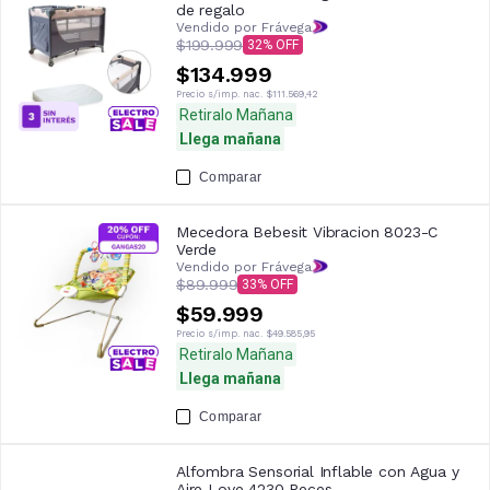
de regalo
Vendido por Frávega
$199.999
32
$134.999
Precio s/imp. nac.
$111.569,42
Retiralo Mañana
Llega mañana
Comparar
Mecedora Bebesit Vibracion 8023-C
Verde
Vendido por Frávega
$89.999
33
$59.999
Precio s/imp. nac.
$49.585,95
Retiralo Mañana
Llega mañana
Comparar
Alfombra Sensorial Inflable con Agua y
Aire Love 4230 Peces