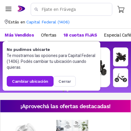
Estás en
Capital Federal
(
1406
)
Más Vendidos
Ofertas
18 cuotas FIJAS
Especial Caf
No pudimos ubicarte
Te mostramos las opciones para
Capital Federal
(
1406
). Podés cambiar tu ubicación cuando
quieras.
cambiar ubicación
cerrar
¡Aprovechá las ofertas destacadas!