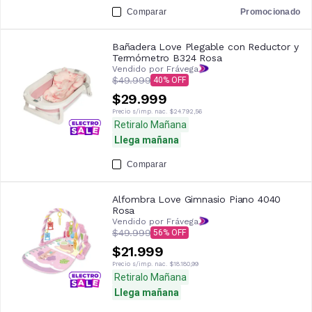
Comparar
Promocionado
Bañadera Love Plegable con Reductor y
Termómetro B324 Rosa
Vendido por Frávega
$49.999
40
$29.999
Precio s/imp. nac.
$24.792,56
Retiralo Mañana
Llega mañana
Comparar
Alfombra Love Gimnasio Piano 4040
Rosa
Vendido por Frávega
$49.999
56
$21.999
Precio s/imp. nac.
$18.180,99
Retiralo Mañana
Llega mañana