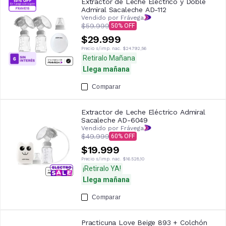
Extractor de Leche Eléctrico y Doble
Admiral Sacaleche AD-112
Vendido por Frávega
$59.999
50
$29.999
Precio s/imp. nac.
$24.792,56
Retiralo Mañana
Llega mañana
Comparar
Extractor de Leche Eléctrico Admiral
Sacaleche AD-6049
Vendido por Frávega
$49.999
60
$19.999
Precio s/imp. nac.
$16.528,10
¡Retiralo YA!
Llega mañana
Comparar
Practicuna Love Beige 893 + Colchón