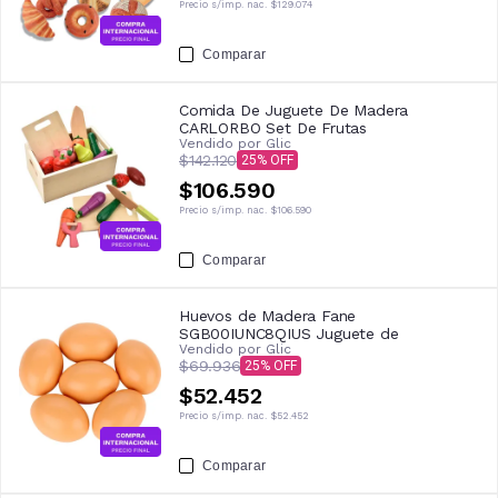
Precio s/imp. nac.
$129.074
Comparar
Comida De Juguete De Madera
CARLORBO Set De Frutas
Vendido por
Glic
$142.120
25
$106.590
Precio s/imp. nac.
$106.590
Comparar
Huevos de Madera Fane
SGB00IUNC8QIUS Juguete de
Vendido por
Glic
$69.936
25
$52.452
Precio s/imp. nac.
$52.452
Comparar