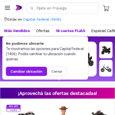
Estás en
Capital Federal
(
1406
)
Más Vendidos
Ofertas
18 cuotas FIJAS
Especial Caf
No pudimos ubicarte
Te mostramos las opciones para
Capital Federal
(
1406
). Podés cambiar tu ubicación cuando
quieras.
cambiar ubicación
cerrar
¡Aprovechá las ofertas destacadas!