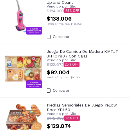
Up and Count
Vendido por
Glic
$184.008
25
$138.006
Precio s/imp. nac.
$138.006
Comparar
Juego De Comida De Madera KMTJT
JHTOY907 Con Cajas
Vendido por
Glic
$122.672
25
$92.004
Precio s/imp. nac.
$92.004
Comparar
Piedras Sensoriales De Juego Yellow
Door YD1150
Vendido por
Glic
$172.098
25
$129.074