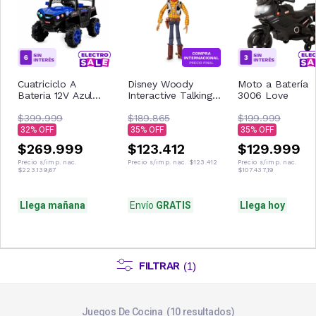
Cuatriciclo A
Disney Woody
Moto a Batería
Bateria 12V Azul
Interactive Talking
3006 Love
Con Control
Figura de acción
Remoto Musica Usb
$399.999
$189.865
$199.999
Luces
32
35
35
$269.999
$123.412
$129.999
Precio s/imp. nac.
Precio s/imp. nac.
$123.412
Precio s/imp. nac.
$223.139,67
$107.437,19
Llega mañana
Envío
GRATIS
Llega hoy
FILTRAR
(
1
)
Juegos De Cocina
10
resultados