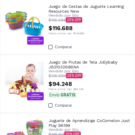
Juego de Cestas de Juguete Learning
Resources New
Vendido por
Glic
$155.584
25
$116.688
Precio s/imp. nac.
$116.688
Comparar
Juego de Frutas de Tela Jollybaby
JB2103269BNA
Vendido por
Glic
$125.664
25
$94.248
Precio s/imp. nac.
$94.248
Envío
GRATIS
Comparar
Juguete de Aprendizaje CoComelon Just
Play 96199
Vendido por
Glic
$148.154
25