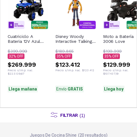
Cuatriciclo A
Disney Woody
Moto a Batería
Bateria 12V Azul
Interactive Talking
3006 Love
Con Control
Figura de acción
Remoto Musica Usb
$399.999
$189.865
$199.999
Luces
32
35
35
$269.999
$123.412
$129.999
Precio s/imp. nac.
Precio s/imp. nac.
$123.412
Precio s/imp. nac.
$223.139,67
$107.437,19
Llega mañana
Envío
GRATIS
Llega hoy
FILTRAR
(
1
)
Juegos De Cocina Shine
20
resultados