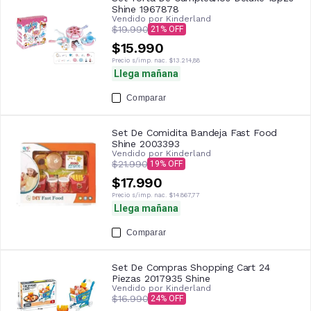
Shine 1967878
Vendido por
Kinderland
$19.990
21
$15.990
Precio s/imp. nac.
$13.214,88
Llega mañana
Comparar
Set De Comidita Bandeja Fast Food
Shine 2003393
Vendido por
Kinderland
$21.990
19
$17.990
Precio s/imp. nac.
$14.867,77
Llega mañana
Comparar
Set De Compras Shopping Cart 24
Piezas 2017935 Shine
Vendido por
Kinderland
$16.990
24