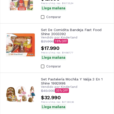
Precio s/imp. nac.
$10.735,54
Llega mañana
Comparar
Set De Comidita Bandeja Fast Food
Shine 2003392
Vendido por
Kinderland
$21.990
19
$17.990
Precio s/imp. nac.
$14.867,77
Llega mañana
Comparar
Set Pastelería Mochila Y Valija 3 En 1
Shine 1992998
Vendido por
Kinderland
$49.990
35
$32.990
Precio s/imp. nac.
$27.264,46
Llega mañana