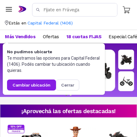
Estás en
Capital Federal
(
1406
)
Más Vendidos
Ofertas
18 cuotas FIJAS
Especial Caf
No pudimos ubicarte
Te mostramos las opciones para
Capital Federal
(
1406
). Podés cambiar tu ubicación cuando
quieras.
cambiar ubicación
cerrar
¡Aprovechá las ofertas destacadas!