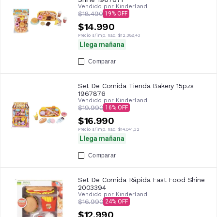
Vendido por
Kinderland
$18.490
19
$14.990
Precio s/imp. nac.
$12.388,43
Llega mañana
Comparar
Set De Comida Tienda Bakery 15pzs
1967876
Vendido por
Kinderland
$19.990
16
$16.990
Precio s/imp. nac.
$14.041,32
Llega mañana
Comparar
Set De Comida Rápida Fast Food Shine
2003394
Vendido por
Kinderland
$16.990
24
$12.990