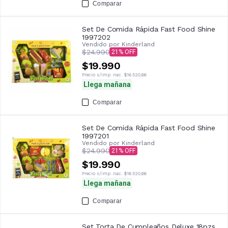
Comparar
Set De Comida Rápida Fast Food Shine
1997202
Vendido por
Kinderland
$24.990
21
$19.990
Precio s/imp. nac.
$16.520,66
Llega mañana
Comparar
Set De Comida Rápida Fast Food Shine
1997201
Vendido por
Kinderland
$24.990
21
$19.990
Precio s/imp. nac.
$16.520,66
Llega mañana
Comparar
Set Torta De Cumpleaños Deluxe 18pzs