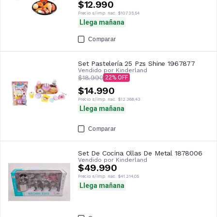
$12.990
Precio s/imp. nac.
$10.735,54
Llega mañana
Comparar
Set Pastelería 25 Pzs Shine 1967877
Vendido por
Kinderland
$18.990
22
$14.990
Precio s/imp. nac.
$12.388,43
Llega mañana
Comparar
Set De Cocina Ollas De Metal 1878006
Vendido por
Kinderland
$49.990
Precio s/imp. nac.
$41.314,05
Llega mañana