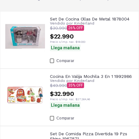
Set De Cocina Ollas De Metal 1878004
Vendido por
Kinderland
$30.990
26
$22.990
Precio s/imp. nac.
$19.000
Llega mañana
Comparar
Cocina En Valija Mochila 3 En 1 1992986
Vendido por
Kinderland
$49.990
35
$32.990
Precio s/imp. nac.
$27.264,46
Llega mañana
Comparar
Set De Comida Pizza Divertida 19 Pzs
Shine 1967871