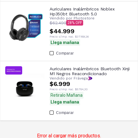
Auriculares Inalámbricos Noblex
Hp350bt Bluetooth 5.0
Vendido por
Photostore
$62.499
28
$44.999
Precio s/imp. nac.
$37.189,26
Llega mañana
Comparar
Auriculares Inalámbricos Bluetooth Xinji
M1 Negros Reacondicionado
Vendido por Frávega
$6.999
Precio s/imp. nac.
$5.784,30
Retiralo Mañana
Llega mañana
Comparar
Error al cargar más productos.