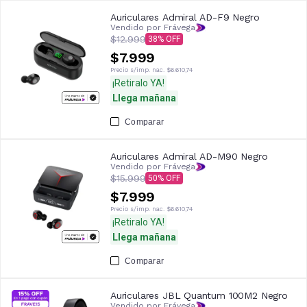
Auriculares Admiral AD-F9 Negro
Vendido por Frávega
$12.999
38
$7.999
Precio s/imp. nac.
$6.610,74
¡Retiralo YA!
Llega mañana
Comparar
Auriculares Admiral AD-M90 Negro
Vendido por Frávega
$15.999
50
$7.999
Precio s/imp. nac.
$6.610,74
¡Retiralo YA!
Llega mañana
Comparar
Auriculares JBL Quantum 100M2 Negro
Vendido por Frávega