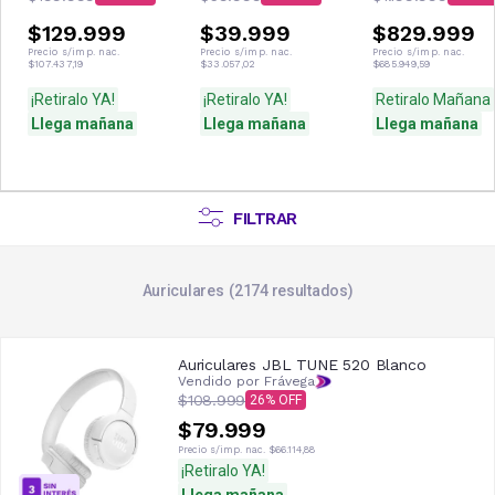
$129.999
$39.999
$829.999
Precio s/imp. nac.
Precio s/imp. nac.
Precio s/imp. nac.
$107.437,19
$33.057,02
$685.949,59
¡Retiralo YA!
¡Retiralo YA!
Retiralo Mañana
Llega mañana
Llega mañana
Llega mañana
FILTRAR
Auriculares
2174
resultados
Auriculares JBL TUNE 520 Blanco
Vendido por Frávega
$108.999
26
$79.999
Precio s/imp. nac.
$66.114,88
¡Retiralo YA!
Llega mañana