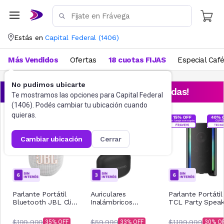
Estás en
Capital Federal
(
1406
)
Más Vendidos
Ofertas
18 cuotas FIJAS
Especial Caf
No pudimos ubicarte
¡Aprovechá las ofertas destacadas!
Te mostramos las opciones para
Capital Federal
(
1406
). Podés cambiar tu ubicación cuando
quieras.
cambiar ubicación
cerrar
Parlante Portátil
Auriculares
Parlante Portátil
Bluetooth JBL Clip
Inalámbricos
TCL Party Speak
5 Blanco
Motorola Buds 065
TP200K
Negro
$199.999
$59.999
$1.199.999
35
33
30