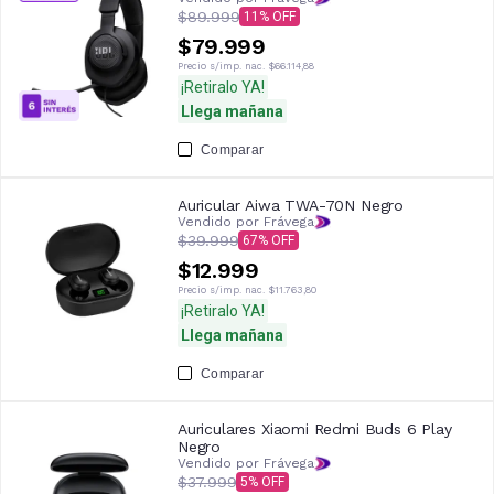
$89.999
11
$79.999
Precio s/imp. nac.
$66.114,88
¡Retiralo YA!
Llega mañana
Comparar
Auricular Aiwa TWA-70N Negro
Vendido por Frávega
$39.999
67
$12.999
Precio s/imp. nac.
$11.763,80
¡Retiralo YA!
Llega mañana
Comparar
Auriculares Xiaomi Redmi Buds 6 Play
Negro
Vendido por Frávega
$37.999
5