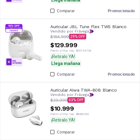
Comparar
Promocionado
Auricular JBL Tune Flex TWS Blanco
Vendido por Frávega
$184.999
29
$129.999
Precio s/imp. nac.
$107.437,19
¡Retiralo YA!
Llega mañana
Comparar
Promocionado
Auricular Aiwa TWA-80B Blanco
Vendido por Frávega
$29.999
63
$10.999
Precio s/imp. nac.
$9.953,85
¡Retiralo YA!
Comparar