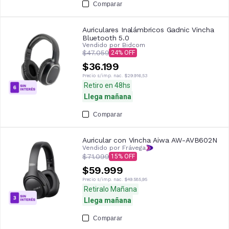
Comparar
Auriculares Inalámbricos Gadnic Vincha
Bluetooth 5.0
Vendido por
Bidcom
$47.059
24
$36.199
Precio s/imp. nac.
$29.916,53
Retiro en 48hs
Llega mañana
Comparar
Auricular con Vincha Aiwa AW-AVB602N
Vendido por Frávega
$71.099
15
$59.999
Precio s/imp. nac.
$49.585,95
Retiralo Mañana
Llega mañana
Comparar