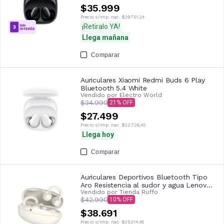
$35.999
Precio s/imp. nac.
$29.751,24
¡Retiralo YA!
Llega mañana
Comparar
Auriculares Xiaomi Redmi Buds 6 Play
Bluetooth 5.4 White
Vendido por
Electro World
$34.999
21
$27.499
Precio s/imp. nac.
$22.726,45
Llega hoy
Comparar
Auriculares Deportivos Bluetooth Tipo
Aro Resistencia al sudor y agua Lenovo
Vendido por
Tienda Ruffo
Ea330
$42.990
10
$38.691
Precio s/imp. nac.
$35.014,48