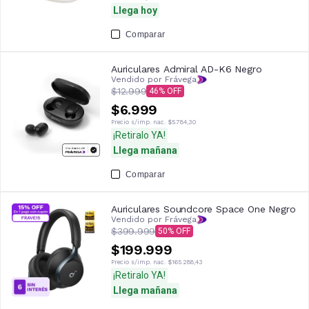
Llega hoy
Comparar
Auriculares Admiral AD-K6 Negro
Vendido por Frávega
$12.999
46
$6.999
Precio s/imp. nac.
$5.784,30
¡Retiralo YA!
Llega mañana
Comparar
Auriculares Soundcore Space One Negro
Vendido por Frávega
$399.999
50
$199.999
Precio s/imp. nac.
$165.288,43
¡Retiralo YA!
Llega mañana