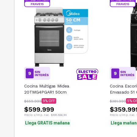
Cocina Multigas Midea
Cocina Escor
20TMG4PGAR1 50cm
Envasado 51
9
5
$659.999
$381.999
$599.999
$359.99
Precio s/imp. nac.
$495.866,94
Precio s/imp. nac.
Llega GRATIS mañana
Llega mañan