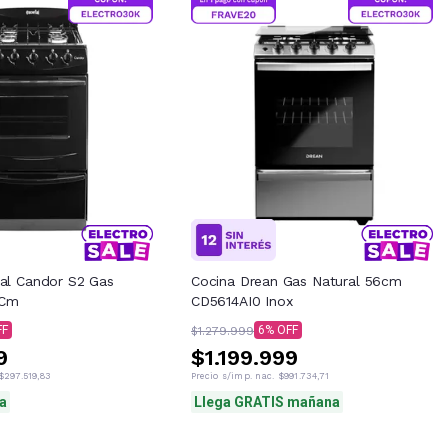
ial Candor S2 Gas
Cocina Drean Gas Natural 56cm
 Cm
CD5614AI0 Inox
6
$1.279.999
9
$1.199.999
$297.519,83
Precio s/imp. nac.
$991.734,71
a
Llega GRATIS mañana