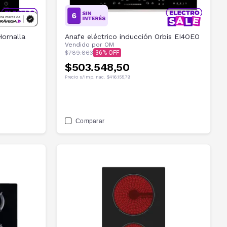
ornalla
Anafe eléctrico inducción Orbis EI4OEO
Vendido por
OM
$789.863
36
$503.548,50
Precio s/imp. nac.
$416.155,79
Comparar