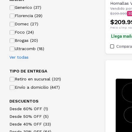
Hornallas 
Generico (37)
Vendido por
$299.999
3
Florencia (29)
$209.9
Domec (27)
Precio s/imp. na
Foco (24)
Llega mañ
Brogas (20)
Compara
Ultracomb (18)
Ver todas
TIPO DE ENTREGA
Retiro en sucursal (321)
Envío a domicilio (447)
DESCUENTOS
Desde 60% OFF (1)
Desde 50% OFF (5)
Desde 40% OFF (33)
Desde 30% OFF (64)