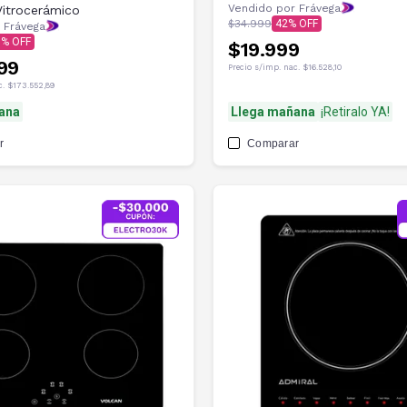
Vendido por Frávega
Vitrocerámico
$34.999
42
 Frávega
0
$19.999
99
Precio s/imp. nac.
$16.528,10
c.
$173.552,89
ana
Llega mañana
¡Retiralo YA!
r
Comparar