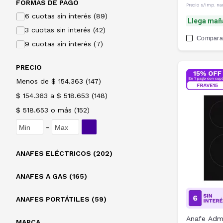
FORMAS DE PAGO
Precio s/imp. na
6 cuotas sin interés (89)
Llega mañ
3 cuotas sin interés (42)
Compara
9 cuotas sin interés (7)
PRECIO
Menos de $ 154.363
(
147
)
$ 154.363 a $ 518.653
(
148
)
$ 518.653 o más
(
152
)
-
ANAFES ELÉCTRICOS (202)
ANAFES A GAS (165)
ANAFES PORTÁTILES (59)
Anafe Adm
MARCA