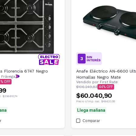
s Florencia 6747 Negro
Anafe Eléctrico AN-6600 Ul
 Frávega
Hornallas Negro Mate
9
Vendido por
First Rate
$106.249,83
44
99
$60.040,90
c.
$206.610,74
Precio s/imp. nac.
$49.620,58
ana
Llega mañana
r
Comparar