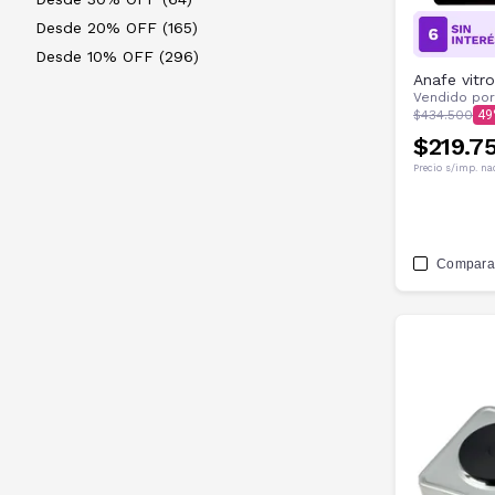
Desde 20% OFF (165)
Desde 10% OFF (296)
Anafe vitr
Vendido po
$434.500
49
$219.7
Precio s/imp. na
Compara