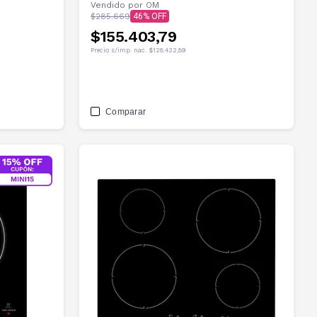
Vendido por
OM
$285.669
46
$155.403,79
Precio s/imp. nac.
$128.432,89
Comparar