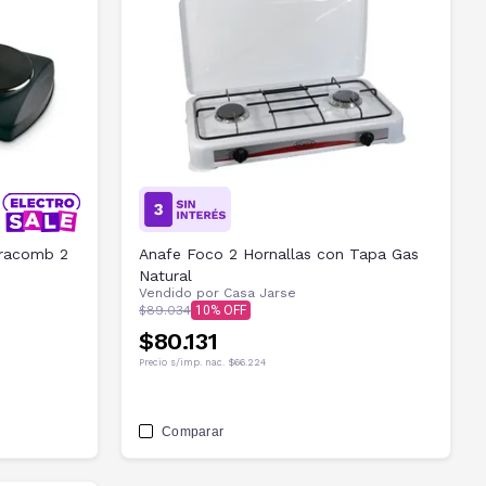
tracomb 2
Anafe Foco 2 Hornallas con Tapa Gas
Natural
Vendido por
Casa Jarse
$89.034
10
$80.131
Precio s/imp. nac.
$66.224
Comparar