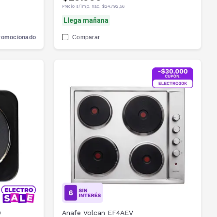
Precio s/imp. nac.
$24.792,56
Llega mañana
romocionado
Comparar
0
Anafe Volcan EF4AEV