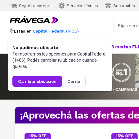
Seguí tu compra
Servicio técnico
Sucursales
Estás en
Capital Federal
(
1406
)
Categorías
Más Vendidos
Ofertas
18 cuotas FI
No pudimos ubicarte
Te mostramos las opciones para
Capital Federal
(
1406
). Podés cambiar tu ubicación cuando
quieras.
cambiar ubicación
cerrar
¡Aprovechá las ofertas d