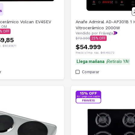
ocerámico Volcan EV4SEV
Anafe Admiral AD-AP301B 1 H
r
OM
Vitrocerámico 2000W
Vendido por Frávega
59,85
$73.999
25
$54.999
c.
$181.619,71
Precio s/imp. nac.
$45.453,72
Llega mañana
¡Retiralo YA!
r
Comparar