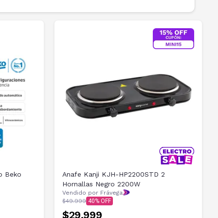
co Beko
Anafe Kanji KJH-HP2200STD 2
Hornallas Negro 2200W
Vendido por Frávega
$49.999
40
$29.999