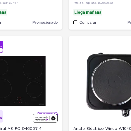
c.
$644.627,27
Precio s/imp. nac.
$520.660,33
ana
Llega mañana
r
Promocionado
Comparar
P
iral AE-PC-D46007 4
Anafe Eléctrico Winco W104