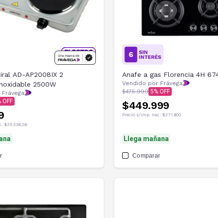
iral AD-AP2008IX 2
Anafe a gas Florencia 4H 6
Vendido por Frávega
Inoxidable 2500W
$475.999
5
 Frávega
$449.999
9
Precio s/imp. nac.
$371.900
c.
$35.536,36
ana
Llega mañana
r
Comparar