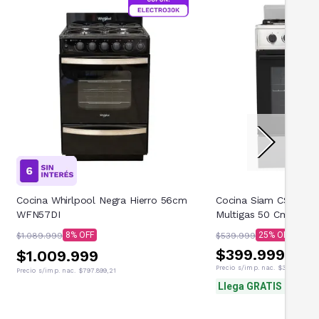
Cocina Whirlpool Negra Hierro 56cm
Cocina Siam CSI-CN50
WFN57DI
Multigas 50 Cm Plata
8
25
$1.089.999
$539.999
$399.999
$1.009.999
Precio s/imp. nac.
$330.577,69
Precio s/imp. nac.
$797.899,21
Llega GRATIS mañan