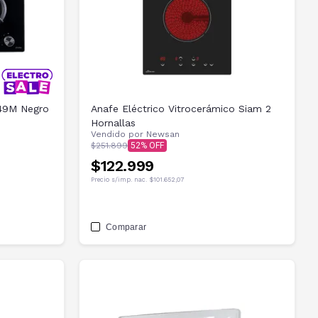
749M Negro
Anafe Eléctrico Vitrocerámico Siam 2
Hornallas
Vendido por
Newsan
$251.899
52
$122.999
Precio s/imp. nac.
$101.652,07
Comparar