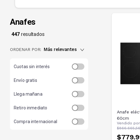
Anafes
447
resultados
Más relevantes
ORDENAR POR:
Cuotas sin interés
Envío gratis
Llega mañana
Retiro inmediato
Anafe eléc
60cm
Compra internacional
Vendido po
$866.665,5
$779.9