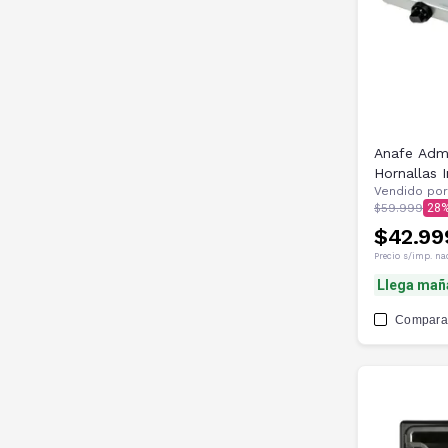
Anafe Adm
Hornallas 
Vendido por
$59.999
28
$42.99
Precio s/imp. na
Llega mañ
Compara