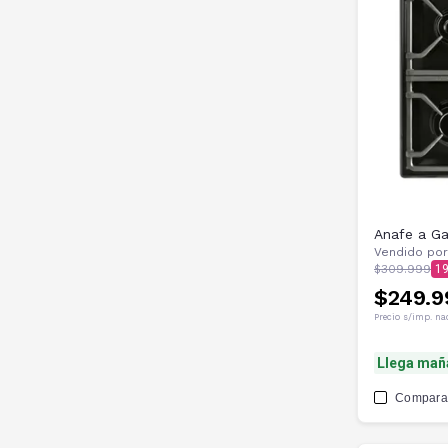
Anafe a Ga
Vendido por
$309.999
1
$249.9
Precio s/imp. na
Llega mañ
Compara