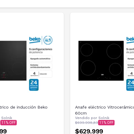
trico de inducción Beko
Anafe eléctrico Vitrocerámi
60cm
r
Solnik
Vendido por
Solnik
6
11
$699.998,89
11
99
$629.999