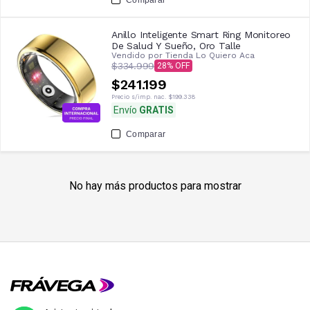
Anillo Inteligente Smart Ring Monitoreo
De Salud Y Sueño, Oro Talle
Vendido por
Tienda Lo Quiero Aca
$334.999
28
$241.199
Precio s/imp. nac.
$199.338
Envío
GRATIS
Comparar
No hay más productos para mostrar