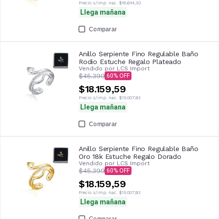
Precio s/imp. nac.
$18.644,30
Llega mañana
Comparar
Anillo Serpiente Fino Regulable Baño
Rodio Estuche Regalo Plateado
Vendido por
LCS Import
$45.399
60
$18.159,59
Precio s/imp. nac.
$15.007,93
Llega mañana
Comparar
Anillo Serpiente Fino Regulable Baño
Oro 18k Estuche Regalo Dorado
Vendido por
LCS Import
$45.399
60
$18.159,59
Precio s/imp. nac.
$15.007,93
Llega mañana
Comparar