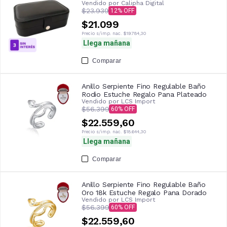
Vendido por
Calipha Digital
$23.939
12
$21.099
Precio s/imp. nac.
$19.784,30
Llega mañana
Comparar
Anillo Serpiente Fino Regulable Baño
Rodio Estuche Regalo Pana Plateado
Vendido por
LCS Import
$56.399
60
$22.559,60
Precio s/imp. nac.
$18.644,30
Llega mañana
Comparar
Anillo Serpiente Fino Regulable Baño
Oro 18k Estuche Regalo Pana Dorado
Vendido por
LCS Import
$56.399
60
$22.559,60