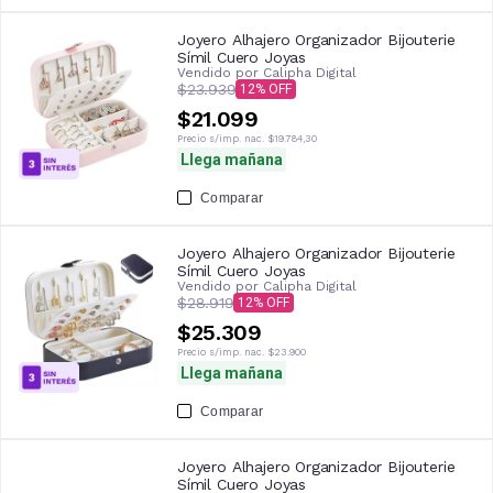
Joyero Alhajero Organizador Bijouterie
Símil Cuero Joyas
Vendido por
Calipha Digital
$23.939
12
$21.099
Precio s/imp. nac.
$19.784,30
Llega mañana
Comparar
Joyero Alhajero Organizador Bijouterie
Símil Cuero Joyas
Vendido por
Calipha Digital
$28.919
12
$25.309
Precio s/imp. nac.
$23.900
Llega mañana
Comparar
Joyero Alhajero Organizador Bijouterie
Símil Cuero Joyas