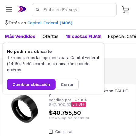
Estás en
Capital Federal
(
1406
)
Más Vendidos
Ofertas
18 cuotas FIJAS
Especial Caf
FILTRAR
No pudimos ubicarte
Te mostramos las opciones para
Capital Federal
(
1406
). Podés cambiar tu ubicación cuando
quieras.
Anillos
9
resultados
cambiar ubicación
cerrar
Anillo inteligente FitRing Foxbox TALLE
9
Vendido por
FOXBOX
$42.900,52
5
$40.755,50
Precio s/imp. nac.
$33.682,23
Comparar