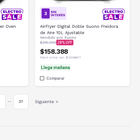
yer Oven
AirFryer Digital Doble Suono Freidora
de Aire 10L Ajustable
Vendido por
Suono
$218.399
28
$158.388
Precio s/imp. nac.
$130.899,17
Llega mañana
Comparar
Siguiente >
37
•••