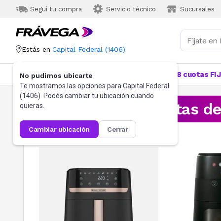
Seguí tu compra
Servicio técnico
Sucursales
Estás en
Capital Federal
(
1406
)
Categorías
Más Vendidos
Ofertas
18 cuotas FI
No pudimos ubicarte
Te mostramos las opciones para
Capital Federal
(
1406
). Podés cambiar tu ubicación cuando
¡Aprovechá las ofertas d
quieras.
cambiar ubicación
cerrar