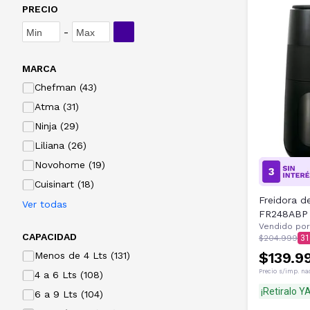
PRECIO
-
MARCA
Chefman (43)
Atma (31)
Ninja (29)
Liliana (26)
Novohome (19)
Cuisinart (18)
Freidora d
Ver todas
FR248ABP 
Vendido por
CAPACIDAD
$204.999
31
$139.9
Menos de 4 Lts (131)
Precio s/imp. na
4 a 6 Lts (108)
¡Retiralo YA
6 a 9 Lts (104)