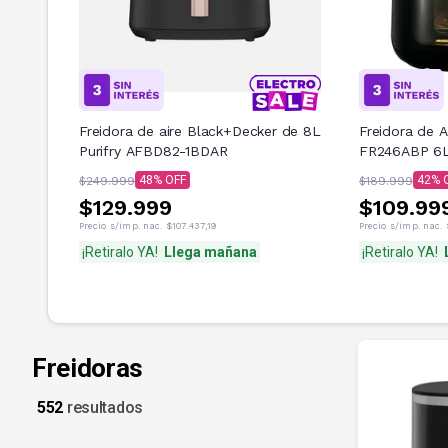
Freidora de aire Black+Decker de 8L
Freidora de 
Purifry AFBD82-1BDAR
FR246ABP 6L
48
42
$249.999
$189.999
$129.999
$109.99
Precio s/imp. nac.
$107.437,19
Precio s/imp. nac.
¡Retiralo YA!
Llega mañana
¡Retiralo YA!
Freidoras
552
resultados