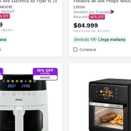
 Aire Electrica Air Fryer 15 Lt
Freidora de Aire Philips NA12
 1400W
Litros
r
Demelf
Vendido por Frávega
$159.999
46
9
$84.999
c.
$82.643
Precio s/imp. nac.
$70.247,11
ana
¡Retiralo YA!
Llega mañana
r
Comparar