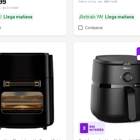
99
Precio s/imp. nac.
$66.114,88
c.
$223.139,67
!
Llega mañana
¡Retiralo YA!
Llega mañana
r
Comparar