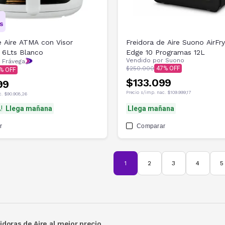
e Aire ATMA con Visor
Freidora de Aire Suono AirFr
6Lts Blanco
Edge 10 Programas 12L
Vendido por
Suono
 Frávega
$250.000
47
$133.099
99
Precio s/imp. nac.
$109.999,17
c.
$90.908,26
!
Llega mañana
Llega mañana
r
Comparar
1
2
3
4
5
doras de Aire al mejor precio