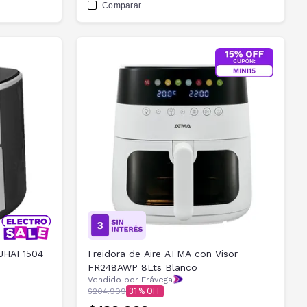
Comparar
KJHAF1504
Freidora de Aire ATMA con Visor
FR248AWP 8Lts Blanco
Vendido por Frávega
$204.999
31