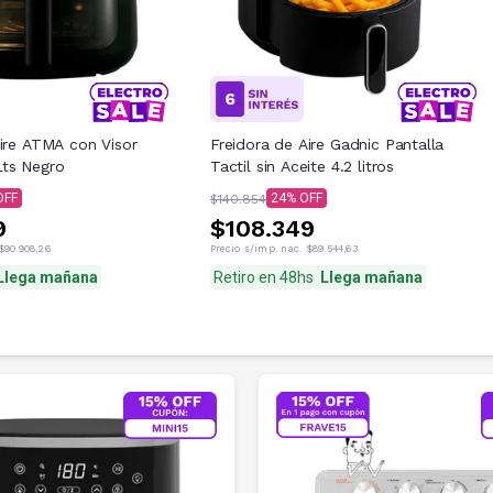
Aire ATMA con Visor
Freidora de Aire Gadnic Pantalla
ts Negro
Tactil sin Aceite 4.2 litros
24
$140.854
9
$108.349
$90.908,26
Precio s/imp. nac.
$89.544,63
Llega mañana
Retiro en 48hs
Llega mañana