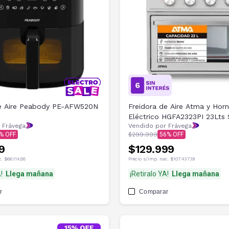
de Aire Peabody PE-AFW520N
Freidora de Aire Atma y Horn
Eléctrico HGFA2323PI 23Lts S
 Frávega
Vendido por Frávega
$299.999
56
9
$129.999
c.
$66.114,88
Precio s/imp. nac.
$107.437,19
!
Llega mañana
¡Retiralo YA!
Llega mañana
r
Comparar