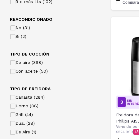
9 o más Lts (102)
Compara
REACONDICIONADO
No (31)
Sí (2)
TIPO DE COCCIÓN
De aire (398)
Con aceite (50)
TIPO DE FREIDORA
Canasta (284)
Horno (88)
Grill (44)
Freidora de
Philips AI5
Dual (28)
Vendido por
De Aire (1)
$524.999
48