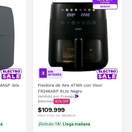
MAGP Gris
Freidora de Aire ATMA con Visor
FR246ABP 6Lts Negro
Vendido por Frávega
$189.999
42
$109.999
Precio s/imp. nac.
$90.908,26
na
¡Retiralo YA!
Llega mañana