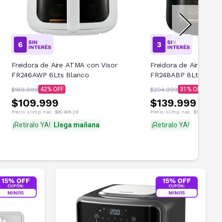
Freidora de Aire ATMA con Visor
Freidora de Aire ATMA
FR246AWP 6Lts Blanco
FR248ABP 8Lts Negr
42
31
$189.999
$204.999
$109.999
$139.999
Precio s/imp. nac.
$90.908,26
Precio s/imp. nac.
$115.701,65
¡Retiralo YA!
Llega mañana
¡Retiralo YA!