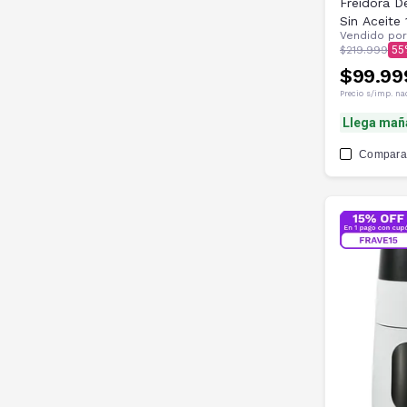
Freidora De
Sin Aceite
Vendido po
$219.999
55
$99.99
Precio s/imp. na
Llega mañ
Compara