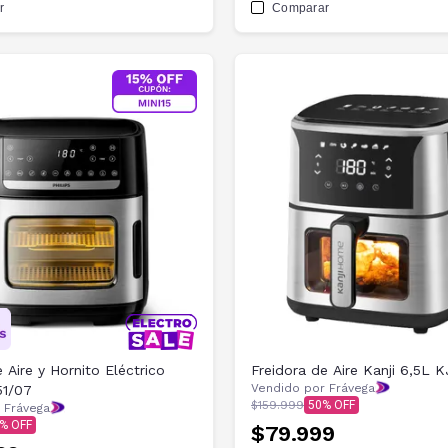
r
Comparar
 Aire y Hornito Eléctrico
Freidora de Aire Kanji 6,5L 
Vendido por Frávega
51/07
$159.999
50
 Frávega
$79.999