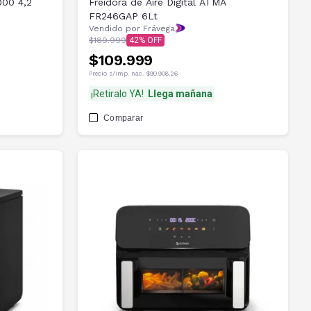
000 4,2
Freidora de Aire Digital ATMA
FR246GAP 6Lt
Vendido por Frávega
$189.999
42
$109.999
Precio s/imp. nac.
$90.908,26
¡Retiralo YA!
Llega mañana
Comparar