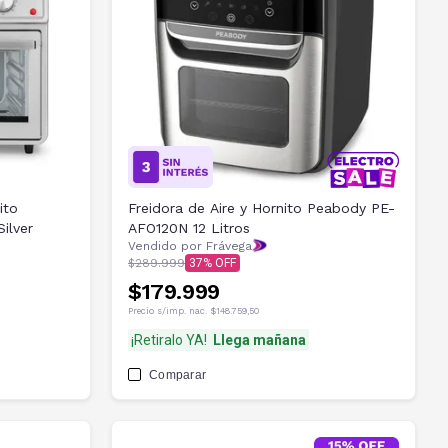
ito
Freidora de Aire y Hornito Peabody PE-
ilver
AFO120N 12 Litros
Vendido por Frávega
$289.999
37
$179.999
Precio s/imp. nac.
$148.759,50
¡Retiralo YA!
Llega mañana
Comparar