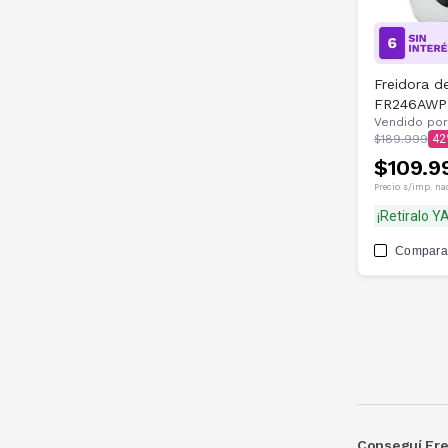
Freidora d
FR246AWP 
Vendido por
$189.999
42
$109.9
Precio s/imp. na
¡Retiralo YA
Compara
Conseguí Frei