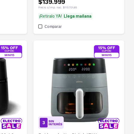
$139.999
Precio s/imp. nac.
$115.701,65
¡Retiralo YA!
Llega mañana
Comparar