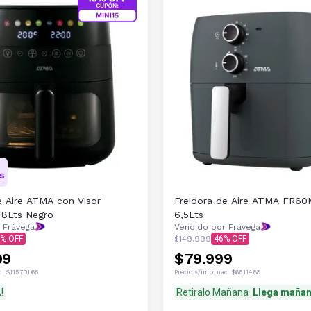
e Aire ATMA con Visor
Freidora de Aire ATMA FR60
8Lts Negro
6,5Lts
 Frávega
Vendido por Frávega
$149.999
46
99
$79.999
c.
$115.701,65
Precio s/imp. nac.
$66.114,88
!
Retiralo Mañana
Llega maña