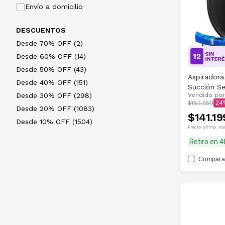
Envío a domicilio
DESCUENTOS
Desde 70% OFF (2)
Desde 60% OFF (14)
Desde 50% OFF (43)
Aspiradora
Desde 40% OFF (151)
Succión Se
Desde 30% OFF (298)
Vendido po
Lavable De
$183.559
24
Desde 20% OFF (1083)
$141.19
Desde 10% OFF (1504)
Precio s/imp. na
Retiro en 
Compara