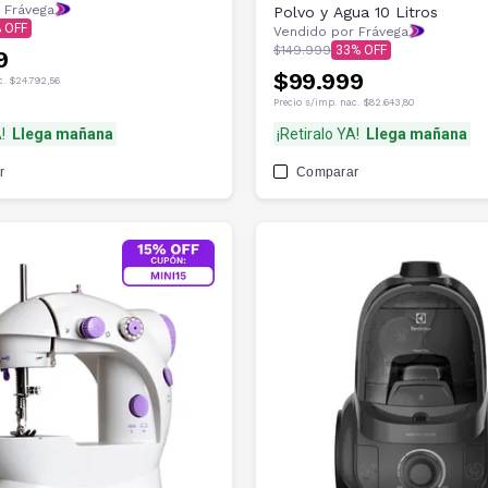
 Frávega
Polvo y Agua 10 Litros
Vendido por Frávega
$149.999
33
9
$99.999
c.
$24.792,56
Precio s/imp. nac.
$82.643,80
!
Llega mañana
¡Retiralo YA!
Llega mañana
r
Comparar