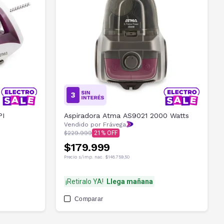
PI
Aspiradora Atma AS9021 2000 Watts
Vendido por Frávega
$229.999
21
$179.999
Precio s/imp. nac.
$148.759,50
¡Retiralo YA!
Llega mañana
Comparar