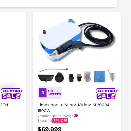
 2EN1
Limpiadora a Vapor Midow M1/0004
1500W
Vendido por Frávega
$89.999
22
$69.999