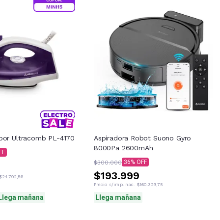
por Ultracomb PL-4170
Aspiradora Robot Suono Gyro
8000Pa 2600mAh
36
$300.000
$193.999
$24.792,56
Precio s/imp. nac.
$160.329,75
Llega mañana
Llega mañana