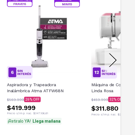
Aspiradora y Trapeadora
Máquina de Coser Re
Inalámbrica Atma ATFW68N
Linda Rosa
26
32
$569.999
$459.999
$419.999
$311.880
Precio s/imp. nac.
$347.106,61
Precio s/imp. nac.
$214.875,21
¡Retiralo YA!
Llega mañana