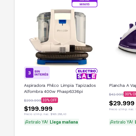
Aspiradora Philco Limpia Tapizados
Plancha A Va
Alfombra 400w Phasp6336pi
30
$42.999
33
$299.999
$29.999
$199.999
Precio s/imp. nac.
Precio s/imp. nac.
$165.288,43
¡Retiralo YA!
Llega mañana
¡Retiralo YA!