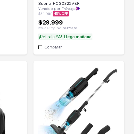
Suono HOG0322VER
Vendido por Frávega
$54.999
45
$29.999
Precio s/imp. nac.
$24.792,56
¡Retiralo YA!
Llega mañana
Comparar