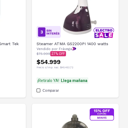
 Smart Tek
Steamer ATMA GS2200PI 1400 watts
Vendido por Frávega
$75.999
27
$54.999
Precio s/imp. nac.
$45.453,72
¡Retiralo YA!
Llega mañana
Comparar