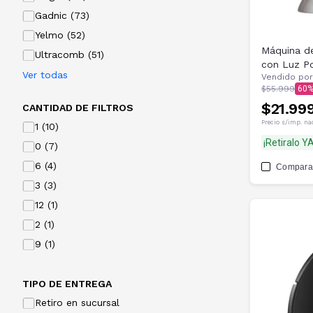
Gadnic (73)
Yelmo (52)
Máquina d
Ultracomb (51)
con Luz Po
Ver todas
Vendido por
$55.999
60
$21.99
CANTIDAD DE FILTROS
Precio s/imp. na
1 (10)
¡Retiralo YA
0 (7)
6 (4)
Compara
3 (3)
12 (1)
2 (1)
9 (1)
TIPO DE ENTREGA
Retiro en sucursal