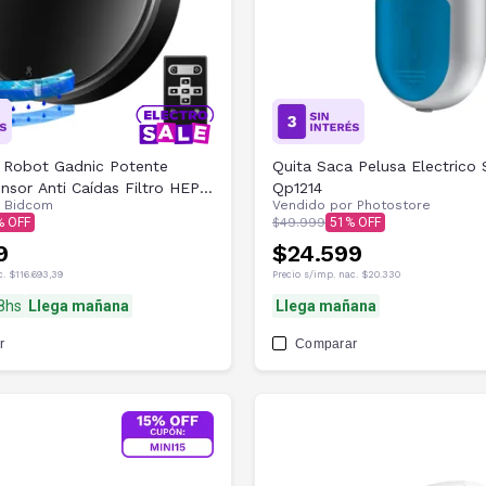
 Robot Gadnic Potente
Quita Saca Pelusa Electrico
nsor Anti Caídas Filtro HEPA
Qp1214
r
Bidcom
Vendido por
Photostore
pósito Extraíble
$49.999
51
9
$24.599
c.
$116.693,39
Precio s/imp. nac.
$20.330
48hs
Llega mañana
Llega mañana
r
Comparar