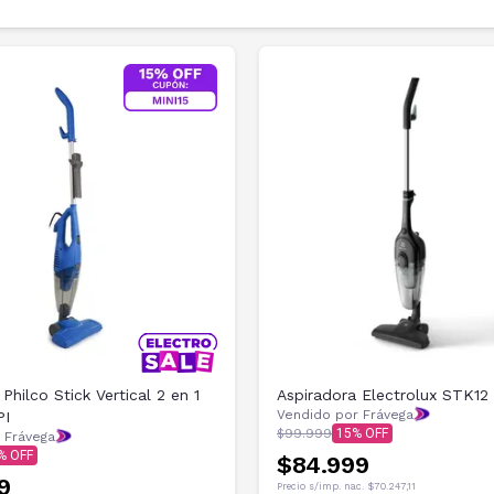
Philco Stick Vertical 2 en 1
Aspiradora Electrolux STK12
Vendido por Frávega
PI
$99.999
15
 Frávega
$84.999
9
Precio s/imp. nac.
$70.247,11