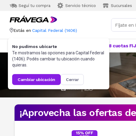
Seguí tu compra
Servicio técnico
Sucursales
Estás en
Capital Federal
(
1406
)
Categorías
Más Vendidos
Ofertas
18 cuotas FI
No pudimos ubicarte
Te mostramos las opciones para
Capital Federal
(
1406
). Podés cambiar tu ubicación cuando
quieras.
cambiar ubicación
cerrar
¡Aprovecha las ofertas d