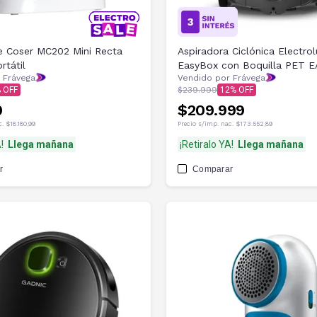
e Coser MC202 Mini Recta
Aspiradora Ciclónica Electr
rtátil
EasyBox con Boquilla PET E
 Frávega
Vendido por Frávega
$239.999
12
9
$209.999
c.
$18.180,99
Precio s/imp. nac.
$173.552,89
!
Llega mañana
¡Retiralo YA!
Llega mañana
r
Comparar