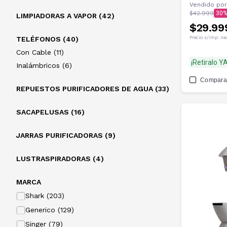
Vendido por
$42.999
30
LIMPIADORAS A VAPOR (42)
$29.99
TELÉFONOS (40)
Precio s/imp. na
Con Cable (11)
¡Retiralo YA
Inalámbricos (6)
Compara
REPUESTOS PURIFICADORES DE AGUA (33)
SACAPELUSAS (16)
JARRAS PURIFICADORAS (9)
LUSTRASPIRADORAS (4)
MARCA
Shark (203)
Generico (129)
Singer (79)