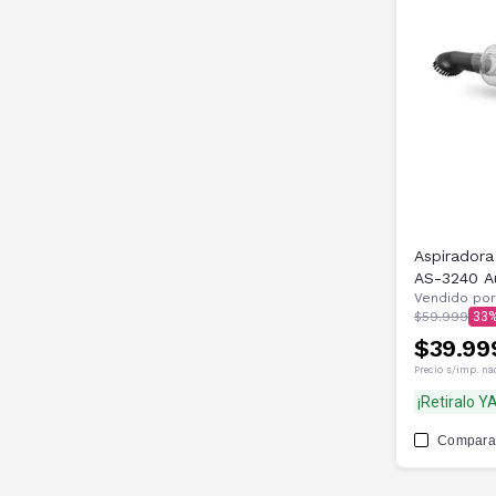
Aspirador
AS-3240 A
Vendido por
$59.999
33
$39.99
Precio s/imp. na
¡Retiralo YA
Compara