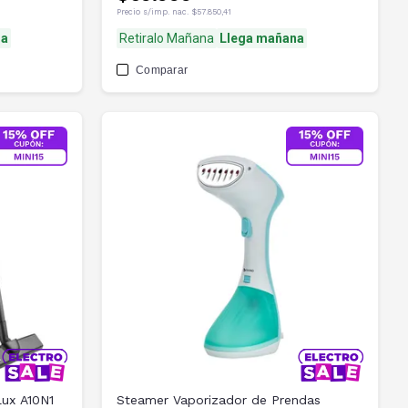
Precio s/imp. nac.
$57.850,41
na
Retiralo Mañana
Llega mañana
Comparar
lux A10N1
Steamer Vaporizador de Prendas