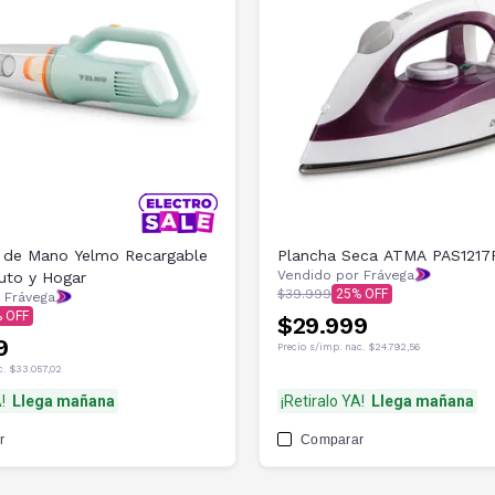
a de Mano Yelmo Recargable
Plancha Seca ATMA PAS1217
Vendido por Frávega
uto y Hogar
$39.999
25
 Frávega
$29.999
9
Precio s/imp. nac.
$24.792,56
c.
$33.057,02
!
Llega mañana
¡Retiralo YA!
Llega mañana
r
Comparar