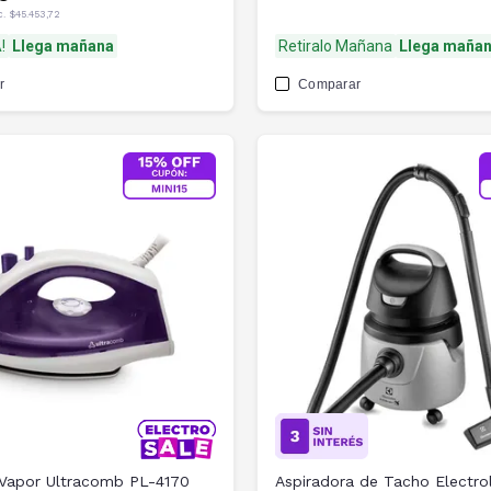
c.
$45.453,72
!
Llega mañana
Retiralo Mañana
Llega maña
r
Comparar
 Vapor Ultracomb PL-4170
Aspiradora de Tacho Electro