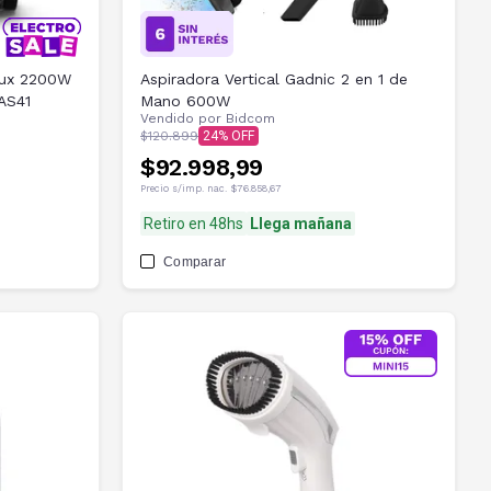
olux 2200W
Aspiradora Vertical Gadnic 2 en 1 de
AS41
Mano 600W
Vendido por
Bidcom
$120.899
24
$92.998,99
Precio s/imp. nac.
$76.858,67
Retiro en 48hs
Llega mañana
Comparar