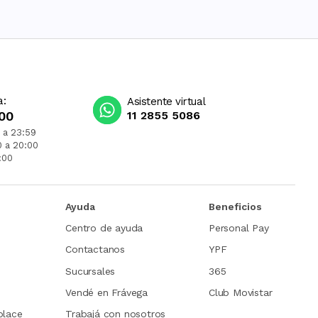
a:
Asistente virtual
00
11 2855 5086
 a 23:59
0 a 20:00
:00
Ayuda
Beneficios
Centro de ayuda
Personal Pay
Contactanos
YPF
Sucursales
365
Vendé en Frávega
Club Movistar
place
Trabajá con nosotros