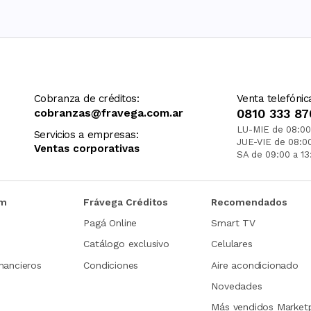
Cobranza de créditos:
Venta telefónic
cobranzas@fravega.com.ar
0810 333 87
LU-MIE de 08:00
Servicios a empresas:
JUE-VIE de 08:0
Ventas corporativas
SA de 09:00 a 13
om
Frávega Créditos
Recomendados
Pagá Online
Smart TV
Catálogo exclusivo
Celulares
nancieros
Condiciones
Aire acondicionado
Novedades
Más vendidos Market