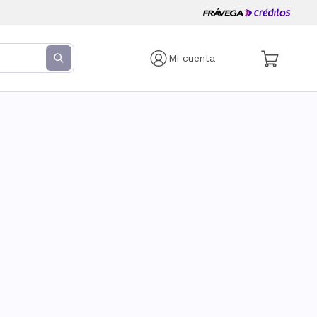
Mi cuenta
s