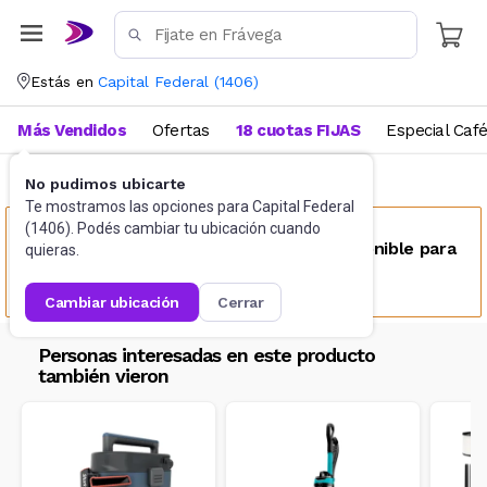
Estás en
Capital Federal
(
1406
)
Más Vendidos
Ofertas
18 cuotas FIJAS
Especial Caf
No pudimos ubicarte
Hogar
Aspiradoras
Te mostramos las opciones para
Capital Federal
(
1406
). Podés cambiar tu ubicación cuando
Este producto no se encuentra disponible para
quieras.
tu ubicación
cambiar ubicación
cerrar
Personas interesadas en este producto
también vieron