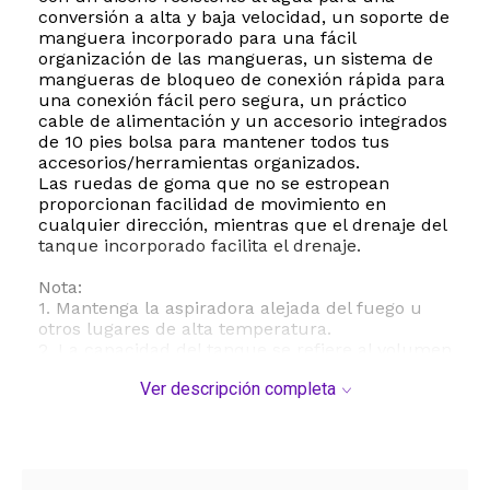
conversión a alta y baja velocidad, un soporte de
manguera incorporado para una fácil
organización de las mangueras, un sistema de
mangueras de bloqueo de conexión rápida para
una conexión fácil pero segura, un práctico
cable de alimentación y un accesorio integrados
de 10 pies bolsa para mantener todos tus
accesorios/herramientas organizados.
Las ruedas de goma que no se estropean
proporcionan facilidad de movimiento en
cualquier dirección, mientras que el drenaje del
tanque incorporado facilita el drenaje.
Nota:
1. Mantenga la aspiradora alejada del fuego u
otros lugares de alta temperatura.
2. La capacidad del tanque se refiere al volumen
real del tanque y no refleja la capacidad
Ver descripción completa
disponible durante la operación.
3. La potencia máxima (PHP) es un término que
se utiliza en la industria de las aspiradoras
húmedas y secas con fines comparativos entre
consumidores. No se refiere a la potencia