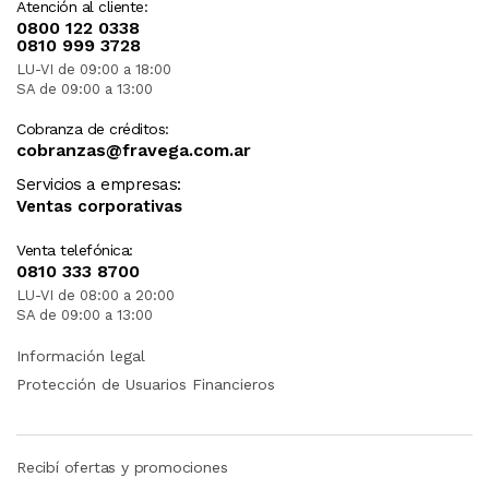
Atención al cliente:
boquilla para hendiduras * 1, cepillo redondo* 1,
0800 122 0338
bolsa de accesorios * 1, varilla de soplado de 2
0810 999 3728
1/2 pulgadas de diámetro 1, boquilla de coche *
LU-VI de 09:00 a 18:00
1, adaptador de ventilador * 1, manual de
SA de 09:00 a 13:00
instrucciones * 1
Cobranza de créditos:
cobranzas@fravega.com.ar
Servicios a empresas:
Ventas corporativas
Venta telefónica:
0810 333 8700
LU-VI de 08:00 a 20:00
SA de 09:00 a 13:00
Información legal
Protección de Usuarios Financieros
Recibí ofertas y promociones