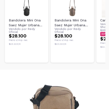
Bandolera Mini Ona
Bandolera Mini Ona
Carte
Vendi
Saez Mujer Urbana
Saez Mujer Urbana
Shoe
Vendido por
Redy
Vendido por
Redy
Compacta Pu
Compacta Pu
$39.9
Oficial
Oficial
33
$28.100
$28.100
$26
Precio s/imp. nac.
Precio s/imp. nac.
Precio s
$23.223,14
$23.223,14
$22.313