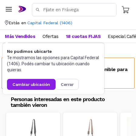
Estás en
Capital Federal
(
1406
)
Más Vendidos
Ofertas
18 cuotas FIJAS
Especial Caf
No pudimos ubicarte
Accesorios
Carteras
Te mostramos las opciones para
Capital Federal
(
1406
). Podés cambiar tu ubicación cuando
Este producto no se encuentra disponible para
quieras.
tu ubicación
cambiar ubicación
cerrar
Personas interesadas en este producto
también vieron