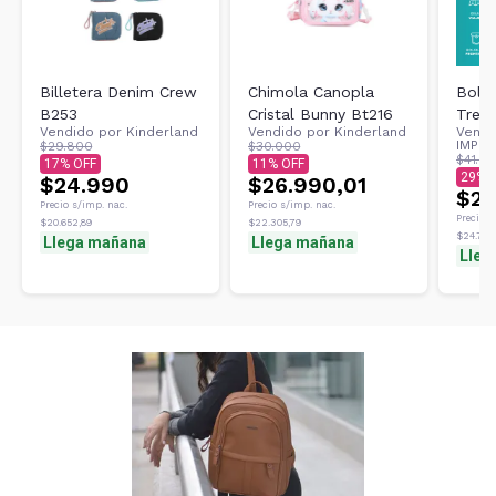
Billetera Denim Crew
Chimola Canopla
Bols
B253
Cristal Bunny Bt216
Trend
Vendido por
Kinderland
Vendido por
Kinderland
Vendi
Calza
IMPOR
$29.800
$30.000
Entr
$41.9
17
11
29
$24.990
$26.990,01
Nata
$29
Precio s/imp. nac.
Precio s/imp. nac.
Precio s
$20.652,89
$22.305,79
$24.785,
Llega mañana
Llega mañana
Lleg