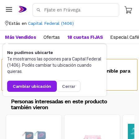
Estás en
Capital Federal
(
1406
)
Más Vendidos
Ofertas
18 cuotas FIJAS
Especial Caf
No pudimos ubicarte
Accesorios
Bolsos y Bolsas
Te mostramos las opciones para
Capital Federal
(
1406
). Podés cambiar tu ubicación cuando
Este producto no se encuentra disponible para
quieras.
tu ubicación
cambiar ubicación
cerrar
Personas interesadas en este producto
también vieron