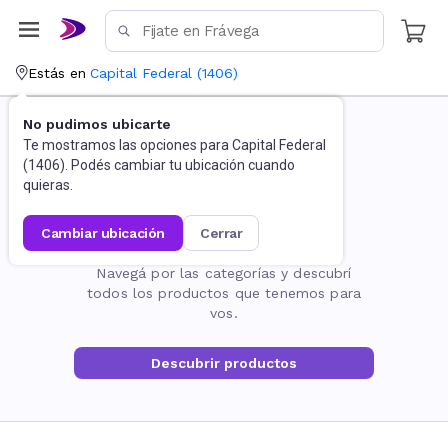
Estás en
Capital Federal
(
1406
)
No pudimos ubicarte
Te mostramos las opciones para
Capital Federal
(
1406
). Podés cambiar tu ubicación cuando
quieras.
cambiar ubicación
cerrar
La página no existe
Navegá por las categorías y descubrí
todos los productos que tenemos para
vos.
Descubrir productos