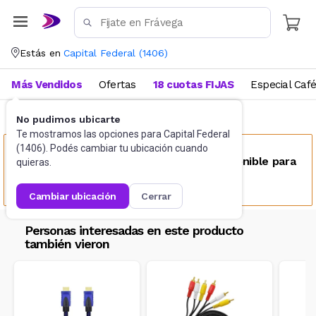
Estás en
Capital Federal
(
1406
)
Más Vendidos
Ofertas
18 cuotas FIJAS
Especial Caf
No pudimos ubicarte
Accesorios de Informática
Cables
Te mostramos las opciones para
Capital Federal
(
1406
). Podés cambiar tu ubicación cuando
Este producto no se encuentra disponible para
quieras.
tu ubicación
cambiar ubicación
cerrar
Personas interesadas en este producto
también vieron