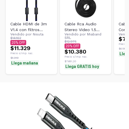
Cable HDMI de 3m
Cable Rca Audio
Cabl
V1.4 con filtros
Stereo Video 1.5
Cone
Vendido por
Nisuta
Vendido por
Miaband
Vendi
1080P malla de tela
Metros De 3 Rca A 3
TGW 
$7.
SRL
$14.162
NISUTA - NSCAHD3M
Rca Av
$12.975
20
Precio s
20
$11.329
$6.190,0
$10.380
Lleg
Precio s/imp. nac.
Precio s/imp. nac.
$8.949
$7.681,20
Llega mañana
Llega GRATIS hoy