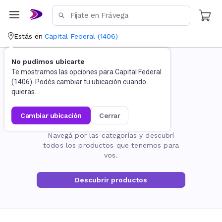
Estás en
Capital Federal
(
1406
)
No pudimos ubicarte
Te mostramos las opciones para
Capital Federal
(
1406
). Podés cambiar tu ubicación cuando
quieras.
cambiar ubicación
cerrar
La página no existe
Navegá por las categorías y descubrí
todos los productos que tenemos para
vos.
Descubrir productos