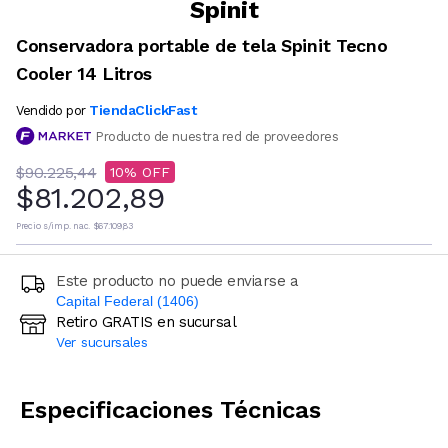
Spinit
Conservadora portable de tela Spinit Tecno
Cooler 14 Litros
TiendaClickFast
Vendido por
Producto de nuestra red de proveedores
$90.225,44
10
$81.202,89
Precio s/imp. nac.
$67.109,83
Este producto no puede enviarse a
Capital Federal (1406)
Retiro GRATIS en sucursal
Ingresá código postal (sólo números)
Ver sucursales
CALCULAR
Especificaciones Técnicas