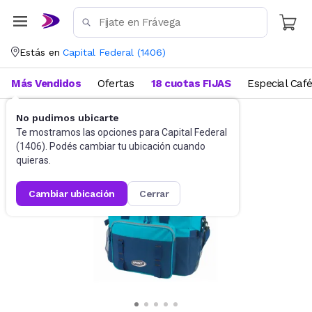
Estás en
Capital Federal
(
1406
)
Más Vendidos
Ofertas
18 cuotas FIJAS
Especial Caf
No pudimos ubicarte
Camping y Aire Libre
Conservadoras
Te mostramos las opciones para
Capital Federal
(
1406
). Podés cambiar tu ubicación cuando
quieras.
cambiar ubicación
cerrar