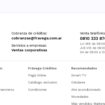
Cobranza de créditos:
Venta telefónic
cobranzas@fravega.com.ar
0810 333 87
LU-MIE de 08:00
Servicios a empresas:
JUE-VIE de 08:0
Ventas corporativas
SA de 09:00 a 13
om
Frávega Créditos
Recomendados
Pagá Online
Smart TV
Catálogo exclusivo
Celulares
nancieros
Condiciones
Aire acondicionado
Novedades
Más vendidos Market