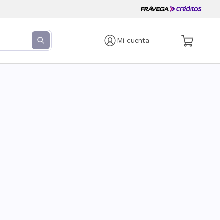
Mi cuenta
s