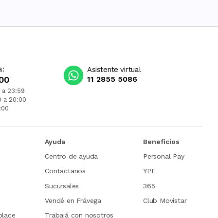
a:
Asistente virtual
00
11 2855 5086
 a 23:59
0 a 20:00
:00
Ayuda
Beneficios
Centro de ayuda
Personal Pay
Contactanos
YPF
Sucursales
365
Vendé en Frávega
Club Movistar
place
Trabajá con nosotros