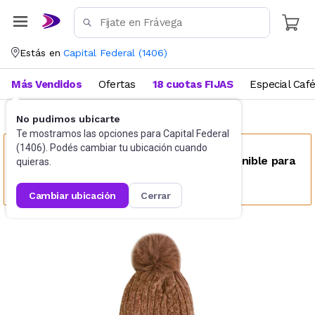
Estás en
Capital Federal
(
1406
)
Más Vendidos
Ofertas
18 cuotas FIJAS
Especial Caf
No pudimos ubicarte
Accesorios
Gorras y sombreros
Te mostramos las opciones para
Capital Federal
(
1406
). Podés cambiar tu ubicación cuando
Este producto no se encuentra disponible para
quieras.
tu ubicación
cambiar ubicación
cerrar