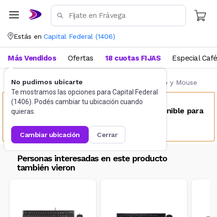
Estás en
Capital Federal
(
1406
)
Más Vendidos
Ofertas
18 cuotas FIJAS
Especial Caf
No pudimos ubicarte
Accesorios de Informática
Combos Teclado y Mouse
Te mostramos las opciones para
Capital Federal
(
1406
). Podés cambiar tu ubicación cuando
Este producto no se encuentra disponible para
quieras.
tu ubicación
cambiar ubicación
cerrar
Personas interesadas en este producto
también vieron