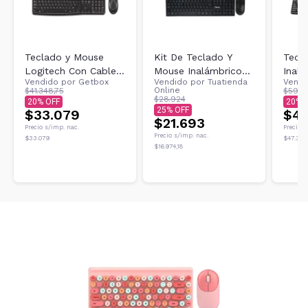
Teclado y Mouse
Kit De Teclado Y
Tecl
Logitech Con Cable
Mouse Inalámbrico
Inalá
Vendido por
Getbox
Vendido por
Tuatienda
Vendi
MK120
Dinax DX-2BTCOMB
MK2
Online
$41.348,75
$59.13
$28.924
20
20
25
$33.079
$47
$21.693
Precio s/imp. nac.
Precio s
Precio s/imp. nac.
$33.079
$47.309
$16.974,18