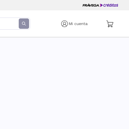
Mi cuenta
s