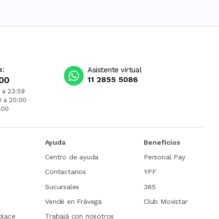
a:
Asistente virtual
00
11 2855 5086
 a 23:59
0 a 20:00
:00
Ayuda
Beneficios
Centro de ayuda
Personal Pay
Contactanos
YPF
Sucursales
365
Vendé en Frávega
Club Movistar
place
Trabajá con nosotros