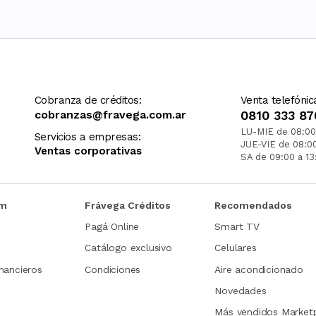
Cobranza de créditos:
Venta telefónic
cobranzas@fravega.com.ar
0810 333 87
LU-MIE de 08:00
Servicios a empresas:
JUE-VIE de 08:0
Ventas corporativas
SA de 09:00 a 13
om
Frávega Créditos
Recomendados
Pagá Online
Smart TV
Catálogo exclusivo
Celulares
nancieros
Condiciones
Aire acondicionado
Novedades
Más vendidos Market