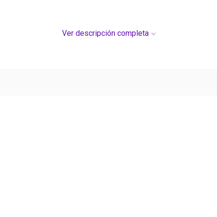
Origen
United 
Ver descripción completa
Ver más contenido