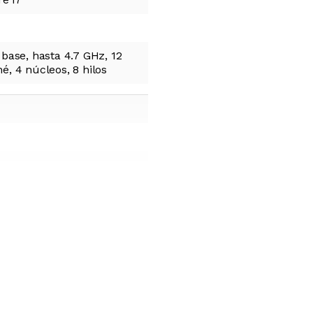
 base, hasta 4.7 GHz, 12
é, 4 núcleos, 8 hilos
s 11 Home
lgadas
1080