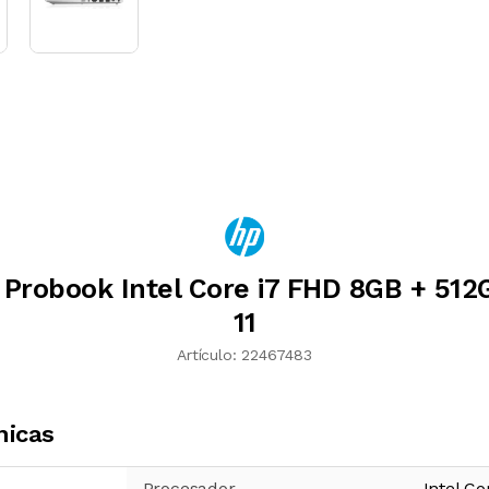
 Probook Intel Core i7 FHD 8GB + 51
11
Artículo:
22467483
nicas
Procesador
Intel Co