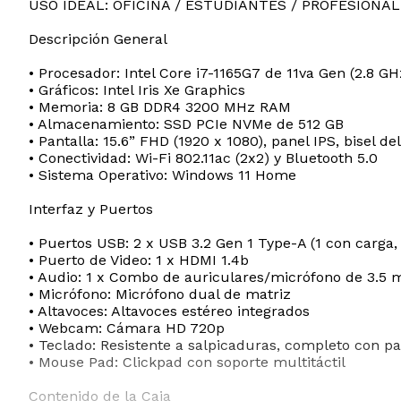
USO IDEAL: OFICINA / ESTUDIANTES / PROFESIONAL
Descripción General
Conectividad
• Procesador: Intel Core i7-1165G7 de 11va Gen (2.8 GH
• Gráficos: Intel Iris Xe Graphics
• Memoria: 8 GB DDR4 3200 MHz RAM
• Almacenamiento: SSD PCIe NVMe de 512 GB
• Pantalla: 15.6” FHD (1920 x 1080), panel IPS, bisel d
• Conectividad: Wi-Fi 802.11ac (2x2) y Bluetooth 5.0
• Sistema Operativo: Windows 11 Home
Detalles
Interfaz y Puertos
• Puertos USB: 2 x USB 3.2 Gen 1 Type-A (1 con carga, 
• Puerto de Video: 1 x HDMI 1.4b
• Audio: 1 x Combo de auriculares/micrófono de 3.5
• Micrófono: Micrófono dual de matriz
• Altavoces: Altavoces estéreo integrados
• Webcam: Cámara HD 720p
• Teclado: Resistente a salpicaduras, completo con 
Dimensiones
• Mouse Pad: Clickpad con soporte multitáctil
Contenido de la Caja