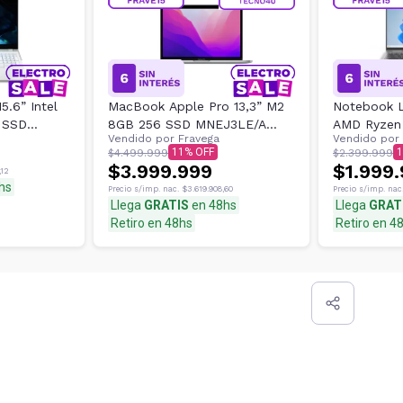
.6” Intel
MacBook Apple Pro 13,3” M2
Notebook L
 SSD
8GB 256 SSD MNEJ3LE/A
AMD Ryzen
Vendido por
Fravega
Vendido por
VAR
Space Gray
83DK006H
11
1
$4.499.999
$2.399.999
$3.999.999
$1.999
,12
hs
Precio s/imp. nac.
$3.619.908,60
Precio s/imp. nac
Llega
GRATIS
en 48hs
Llega
GRAT
Retiro en 48hs
Retiro en 4