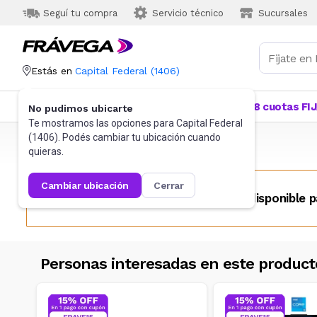
Seguí tu compra
Servicio técnico
Sucursales
Estás en
Capital Federal
(
1406
)
Categorías
Más Vendidos
Ofertas
18 cuotas FI
No pudimos ubicarte
Te mostramos las opciones para
Capital Federal
(
1406
). Podés cambiar tu ubicación cuando
Frávega
Informática
Notebooks
quieras.
cambiar ubicación
cerrar
Este producto no se encuentra disponible p
Personas interesadas en este product