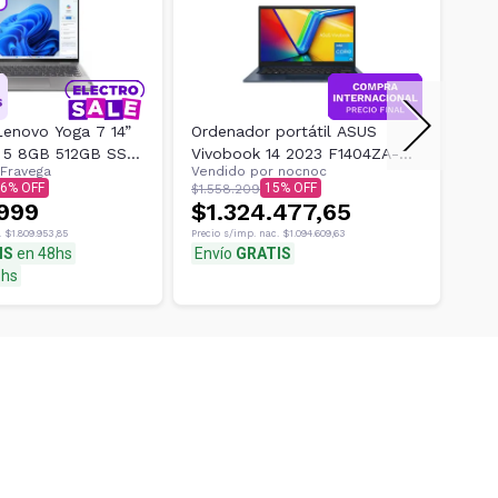
enovo Yoga 7 14”
Ordenador portátil ASUS
Not
 5 8GB 512GB SSD
Vivobook 14 2023 F1404ZA-
Abp
Fravega
Vendido por
nocnoc
Ven
AR
AS51 14" Intel i5 de 8 GB
Ssd
6
15
$1.558.209
$3.3
.999
$1.324.477,65
$2
.
$1.809.953,85
Precio s/imp. nac.
$1.094.609,63
Preci
IS
en 48hs
Envío
GRATIS
8hs