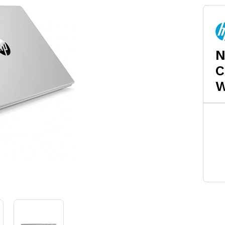
N
C
W