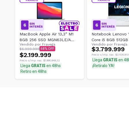
MacBook Apple Air 13,3” M1
Notebook Lenovo 15
8GB 256 SSD MGN63LE/A
Core i5 8GB 512GB
Vendido por
Fravega
Vendido por
Fravega
Space Gray
Legion 5 82JK00L
$3.799.999
68
$6.999.999
$2.199.999
Precio s/imp. nac.
$3.438.913
Llega
GRATIS
en 48
Precio s/imp. nac.
$1.990.949,32
Llega
GRATIS
en 48hs
¡Retiralo YA!
Retiro en 48hs