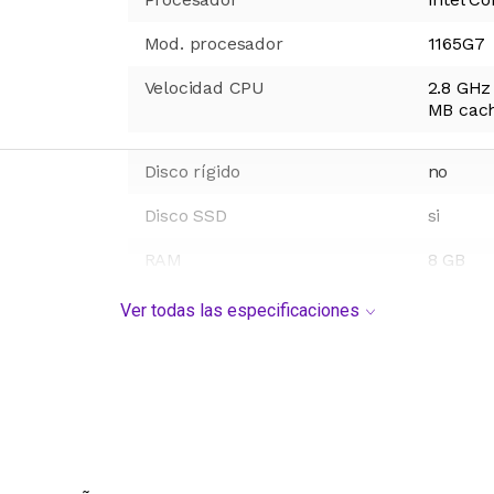
Mod. procesador
1165G7
Velocidad CPU
2.8 GHz
MB cach
Disco rígido
no
Disco SSD
si
RAM
8 GB
Tipo de disco
SSD
Ver todas las especificaciones
Sistema operativo
Window
Pantalla
15.6 pu
Resolución de pantalla
1920 x 