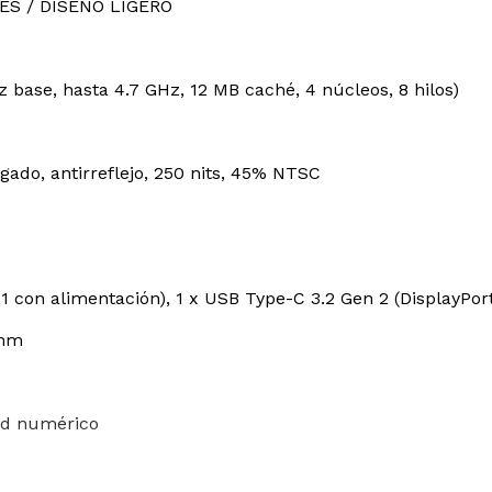
ES / DISEÑO LIGERO
Pantalla táctil
No
Wi-Fi
Sí
z base, hasta 4.7 GHz, 12 MB caché, 4 núcleos, 8 hilos)
Puertos usb
si
Bluetooth
Sí
elgado, antirreflejo, 250 nits, 45% NTSC
Camara
Sí
Teclado numérico
Sí
1 con alimentación), 1 x USB Type-C 3.2 Gen 2 (DisplayPort
Teclado retroiluminado
si
 mm
Color
gris
pad numérico
Peso
1,3
Modelo
450G8