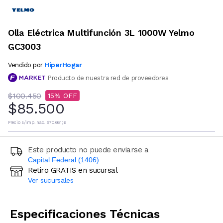
Olla Eléctrica Multifunción 3L 1000W Yelmo
GC3003
HiperHogar
Vendido por
Producto de nuestra red de proveedores
$100.450
15
$85.500
Precio s/imp. nac.
$70.661,16
Este producto no puede enviarse a
Capital Federal (1406)
Retiro GRATIS en sucursal
Ingresá código postal (sólo números)
Ver sucursales
CALCULAR
Especificaciones Técnicas