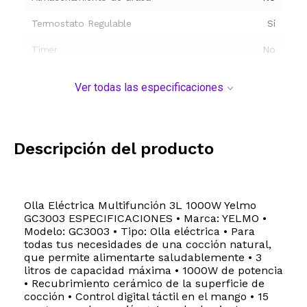
Termostato Regulable
Sí
Timer
No
Display Digital
Sí
Ver todas las especificaciones
Dimensiones
Modelo y origen
Descripción del producto
Olla Eléctrica Multifunción 3L 1000W Yelmo
GC3003 ESPECIFICACIONES • Marca: YELMO •
Modelo: GC3003 • Tipo: Olla eléctrica • Para
todas tus necesidades de una cocción natural,
que permite alimentarte saludablemente • 3
litros de capacidad máxima • 1000W de potencia
• Recubrimiento cerámico de la superficie de
cocción • Control digital táctil en el mango • 15