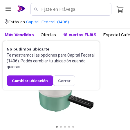
Estás en
Capital Federal
(
1406
)
Más Vendidos
Ofertas
18 cuotas FIJAS
Especial Caf
No pudimos ubicarte
Cocina
Ollas y Sartenes eléctricas
Te mostramos las opciones para
Capital Federal
(
1406
). Podés cambiar tu ubicación cuando
quieras.
cambiar ubicación
cerrar