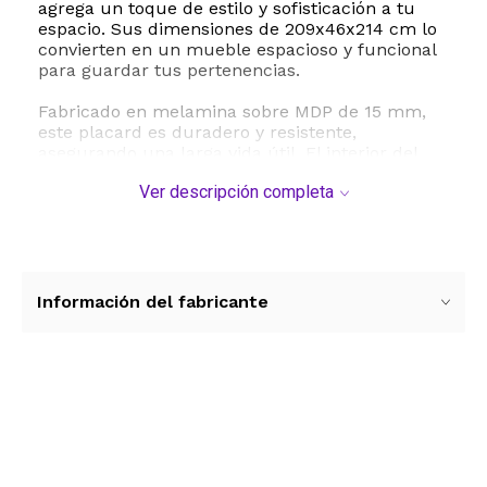
agrega un toque de estilo y sofisticación a tu
espacio. Sus dimensiones de 209x46x214 cm lo
convierten en un mueble espacioso y funcional
para guardar tus pertenencias.
Fabricado en melamina sobre MDP de 15 mm,
este placard es duradero y resistente,
asegurando una larga vida útil. El interior del
placard está pintado según el color del mueble,
Ver descripción completa
con un fondo blanco que ayuda a iluminar el
interior y facilita la visibilidad de tus
pertenencias. Cuenta con 12 puertas con
bisagras metálicas que ofrecen un acceso
conveniente a tus pertenencias almacenadas.
Información del fabricante
El placard está diseñado para maximizar el
espacio de almacenamiento. Dispone de 2
espacios de colgado con barral plástico, lo que
te permite organizar y colgar tus prendas de
manera ordenada. Además, ofrece 2 estantes
Ver más contenido
que pueden colocarse en los espacios de
colgado o sobre los cajones, brindándote
opciones versátiles para almacenar diferentes
tipos de objetos.