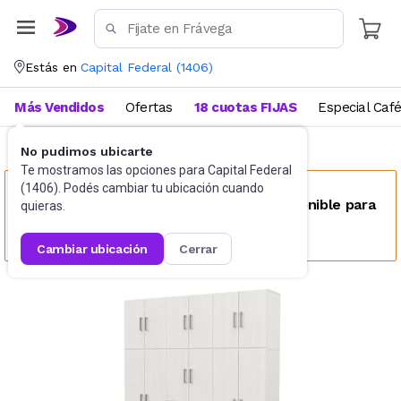
Estás en
Capital Federal
(
1406
)
Más Vendidos
Ofertas
18 cuotas FIJAS
Especial Caf
No pudimos ubicarte
Dormitorio
Placards
Te mostramos las opciones para
Capital Federal
(
1406
). Podés cambiar tu ubicación cuando
Este producto no se encuentra disponible para
quieras.
tu ubicación
cambiar ubicación
cerrar