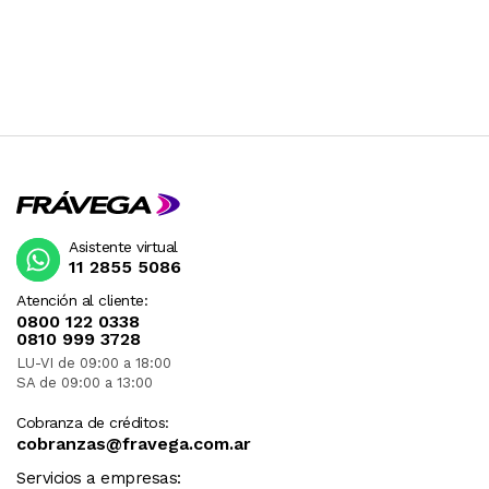
* 12 puertas con bisagras metálicas.
* 2 espacios de colgado con barral plástico.
* 2 estantes que pueden colocarse en los
espacios de colgado o sobre los cajones.
* 4 cajones con correderas metálicas.
* Manijas plásticas color gris.
*
PACKAGING: 3 BULTOS
Medidas bulto 1: 138x46x16 cm. - Peso: 56 kg.
Medidas bulto 2: 211x49x11 cm. - Peso: 55 kg.
Asistente virtual
Medidas bulto 3: 138x36x14 cm. - Peso: 43 kg.
11 2855 5086
<< En caso de requerir mayor informacion del
Atención al cliente:
producto o de la entrega contactarse por
0800 122 0338
LLAMADA al 1168421072 >>
0810 999 3728
LU-VI de 09:00 a 18:00
SA de 09:00 a 13:00
Cobranza de créditos:
cobranzas@fravega.com.ar
Servicios a empresas: