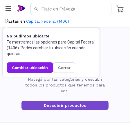
Estás en
Capital Federal
(
1406
)
No pudimos ubicarte
Te mostramos las opciones para
Capital Federal
(
1406
). Podés cambiar tu ubicación cuando
quieras.
cambiar ubicación
cerrar
La página no existe
Navegá por las categorías y descubrí
todos los productos que tenemos para
vos.
Descubrir productos