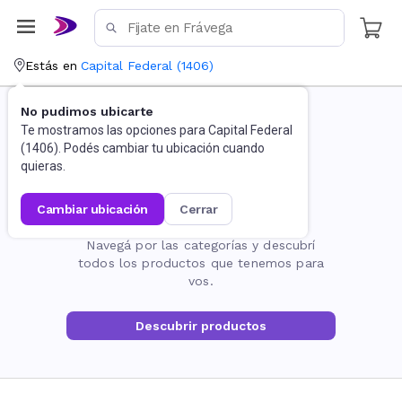
Estás en
Capital Federal
(
1406
)
No pudimos ubicarte
Te mostramos las opciones para
Capital Federal
(
1406
). Podés cambiar tu ubicación cuando
quieras.
cambiar ubicación
cerrar
La página no existe
Navegá por las categorías y descubrí
todos los productos que tenemos para
vos.
Descubrir productos