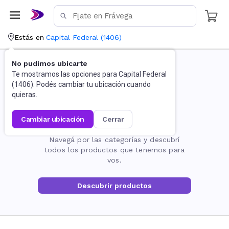
Estás en
Capital Federal
(
1406
)
No pudimos ubicarte
Te mostramos las opciones para
Capital Federal
(
1406
). Podés cambiar tu ubicación cuando
quieras.
cambiar ubicación
cerrar
La página no existe
Navegá por las categorías y descubrí
todos los productos que tenemos para
vos.
Descubrir productos