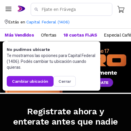
Estás en
Capital Federal
(
1406
)
Más Vendidos
Ofertas
18 cuotas FIJAS
Especial Caf
No pudimos ubicarte
Te mostramos las opciones para
Capital Federal
(
1406
). Podés cambiar tu ubicación cuando
quieras.
cambiar ubicación
cerrar
Registrate ahora y
enterate antes que nadie