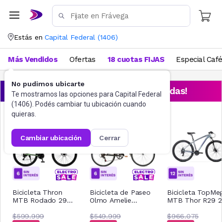
Estás en
Capital Federal
(
1406
)
Más Vendidos
Ofertas
18 cuotas FIJAS
Especial Caf
No pudimos ubicarte
¡Aprovechá las ofertas destacadas!
Te mostramos las opciones para
Capital Federal
(
1406
). Podés cambiar tu ubicación cuando
quieras.
cambiar ubicación
cerrar
Bicicleta Thron
Bicicleta de Paseo
Bicicleta TopMe
MTB Rodado 29
Olmo Amelie
MTB Thor R29 
Mountain Bike
Rapide R26 T18
Aluminio Gris Tal
Aluminio 21v
$599.999
$549.999
M 1009659
$966.075