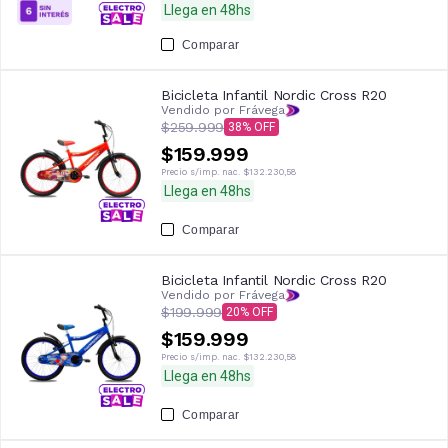
Llega en 48hs
Comparar
Bicicleta Infantil Nordic Cross R20
Vendido por Frávega
$259.999
38
$159.999
Precio s/imp. nac.
$132.230,58
Llega en 48hs
Comparar
Bicicleta Infantil Nordic Cross R20
Vendido por Frávega
$199.999
20
$159.999
Precio s/imp. nac.
$132.230,58
Llega en 48hs
Comparar