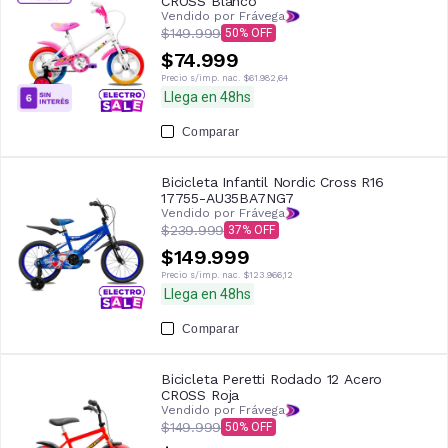
CROSS Blanco
Vendido por Frávega
$149.999
50
$74.999
Precio s/imp. nac.
$61.982,64
Llega en 48hs
Comparar
Bicicleta Infantil Nordic Cross R16
17755-AU35BA7NG7
Vendido por Frávega
$239.999
37
$149.999
Precio s/imp. nac.
$123.966,12
Llega en 48hs
Comparar
Bicicleta Peretti Rodado 12 Acero
CROSS Roja
Vendido por Frávega
$149.999
50