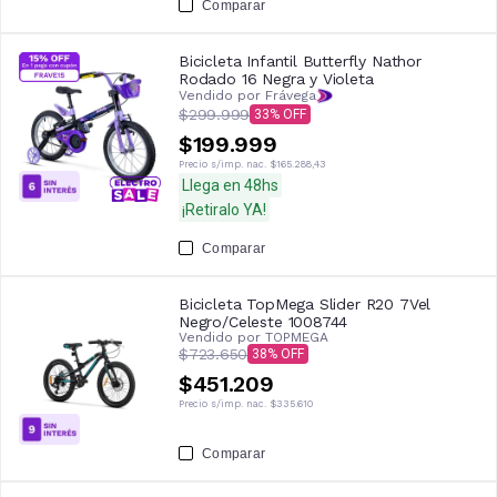
Comparar
Bicicleta Infantil Butterfly Nathor
Rodado 16 Negra y Violeta
Vendido por Frávega
$299.999
33
$199.999
Precio s/imp. nac.
$165.288,43
Llega en 48hs
¡Retiralo YA!
Comparar
Bicicleta TopMega Slider R20 7Vel
Negro/Celeste 1008744
Vendido por
TOPMEGA
$723.650
38
$451.209
Precio s/imp. nac.
$335.610
Comparar