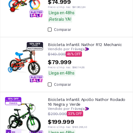
$74.999
Precio s/imp. nac.
$61.982,64
Llega en 48hs
¡Retiralo YA!
Comparar
Bicicleta Infantil Nathor R12 Mechanic
Vendido por Frávega
$149.999
46
$79.999
Precio s/imp. nac.
$66.114,88
Llega en 48hs
Comparar
Bicicleta Infantil Apollo Nathor Rodado
16 Negra y Verde
Vendido por Frávega
$299.999
33
$199.999
Precio s/imp. nac.
$165.288,43
Llega en 48hs