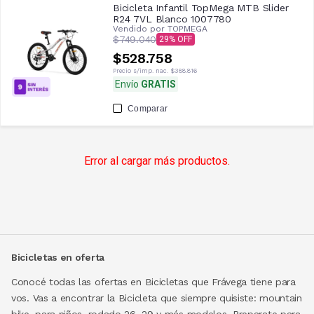
Bicicleta Infantil TopMega MTB Slider
R24 7VL Blanco 1007780
Vendido por
TOPMEGA
$749.040
29
$528.758
Precio s/imp. nac.
$388.816
Envío
GRATIS
Comparar
Error al cargar más productos.
Bicicletas en oferta
Conocé todas las ofertas en Bicicletas que Frávega tiene para
vos. Vas a encontrar la Bicicleta que siempre quisiste: mountain
bike, para niños, rodado 26, 29 y más modelos. Preparate para