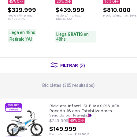
Cambios Shimano
45
20
16
Verde
$329.999
$439.999
$810.000
Precio s/imp. nac.
Precio s/imp. nac.
Precio s/imp. nac.
$646.
$272.726,45
$363.635,54
Llega en 48hs
Llega
GRATIS
en
¡Retiralo YA!
48hs
FILTRAR
(
2
)
Bicicletas
305
resultados
Bicicleta Infantil SLP MAX R16 AFA
Rodado 16 con Estabilizadores
Vendido por Frávega
$249.999
40
$149.999
Precio s/imp. nac.
$123.966,12