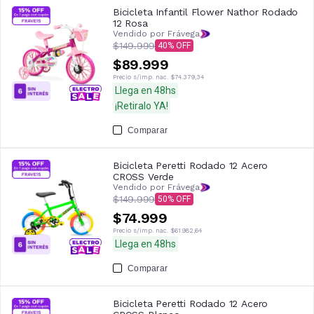
Bicicleta Infantil Flower Nathor Rodado
12 Rosa
Vendido por Frávega
$149.999
40
$89.999
Precio s/imp. nac.
$74.379,34
Llega en 48hs
¡Retiralo YA!
Comparar
Bicicleta Peretti Rodado 12 Acero
CROSS Verde
Vendido por Frávega
$149.999
50
$74.999
Precio s/imp. nac.
$61.982,64
Llega en 48hs
Comparar
Bicicleta Peretti Rodado 12 Acero