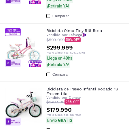
¡Retiralo YA!
Comparar
Bicicleta Olmo Tiny R16 Rosa
Vendido por Frávega
$599.999
50
$299.999
Precio s/imp. nac.
$247.933,06
Llega en 48hs
¡Retiralo YA!
Comparar
Bicicleta de Paseo Infantil Rodado 18
Frozen Lila
Vendido por
Dencar
$249.990
28
$179.990
Precio s/imp. nac.
$157.990
Envío
GRATIS