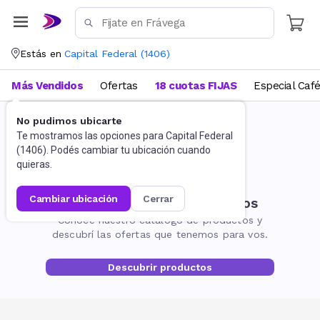
Estás en
Capital Federal
(
1406
)
Más Vendidos
Ofertas
18 cuotas FIJAS
Especial Caf
No pudimos ubicarte
Te mostramos las opciones para
Capital Federal
(
1406
). Podés cambiar tu ubicación cuando
quieras.
cambiar ubicación
cerrar
No encontramos resultados
Conocé nuestro catálogo de productos y
descubrí las ofertas que tenemos para vos.
Descubrir productos