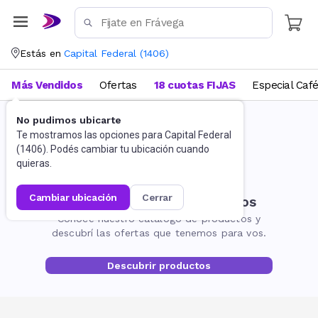
Estás en
Capital Federal
(
1406
)
Más Vendidos
Ofertas
18 cuotas FIJAS
Especial Caf
No pudimos ubicarte
Te mostramos las opciones para
Capital Federal
(
1406
). Podés cambiar tu ubicación cuando
quieras.
cambiar ubicación
cerrar
No encontramos resultados
Conocé nuestro catálogo de productos y
descubrí las ofertas que tenemos para vos.
Descubrir productos