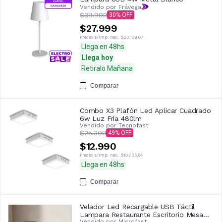
Vendido por Frávega
$39.999
30
$27.999
Precio s/imp. nac.
$23.139,67
Llega en 48hs
Llega hoy
Retiralo Mañana
Comparar
Combo X3 Plafón Led Aplicar Cuadrado
6w Luz Fría 480lm
Vendido por
Tecnofast
$25.309
49
$12.990
Precio s/imp. nac.
$10.735,54
Llega en 48hs
Comparar
Velador Led Recargable USB Táctil
Lampara Restaurante Escritorio Mesa
Vendido por
Microfast