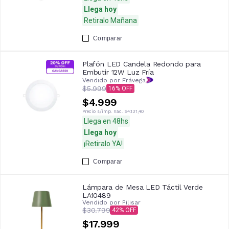
Llega hoy
Retiralo Mañana
Comparar
Plafón LED Candela Redondo para
Embutir 12W Luz Fría
Vendido por Frávega
$5.999
16
$4.999
Precio s/imp. nac.
$4.131,40
Llega en 48hs
Llega hoy
¡Retiralo YA!
Comparar
Lámpara de Mesa LED Táctil Verde
LA10489
Vendido por
Pilisar
$30.799
42
$17.999