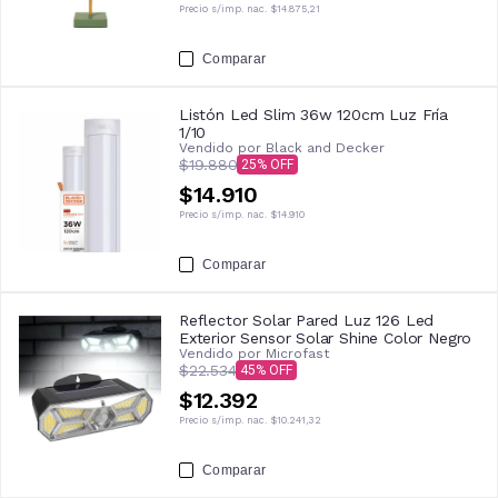
Precio s/imp. nac.
$14.875,21
Comparar
Listón Led Slim 36w 120cm Luz Fría
1/10
Vendido por
Black and Decker
$19.880
25
$14.910
Precio s/imp. nac.
$14.910
Comparar
Reflector Solar Pared Luz 126 Led
Exterior Sensor Solar Shine Color Negro
Vendido por
Microfast
$22.534
45
$12.392
Precio s/imp. nac.
$10.241,32
Comparar