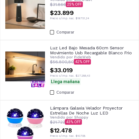
Luz Cálida/Neutra/Fría Diseño Deco
$31.866
25
Premium Negro
$23.899
Precio s/imp. nac.
$19.751,24
Comparar
Luz Led Bajo Mesada 60cm Sensor
Movimiento Usb Recargable Blanco Frio
Vendido por
PideWeb
$56.800,80
42
$33.019
Precio s/imp. nac.
$27.288,43
Llega mañana
Comparar
Lámpara Galaxia Velador Proyector
Estrellas De Noche Luz LED
Vendido por
Shoppy
$21.722
43
$12.478
Precio s/imp. nac.
$10.708