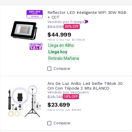
Reflector LED Inteligente WiFi 30W RGB
+ CCT
Vendido por Frávega
$64.999
30
$44.999
Precio s/imp. nac.
$37.189,26
Llega en 48hs
Llega hoy
Retiralo Mañana
Comparar
Aro De Luz Anillo Led Selfie Tiktok 30
Cm Con Trípode 2 Mts BLANCO
Vendido por
VeoQuiero
$28.748
18
$23.699
Precio s/imp. nac.
$19.585
Comparar