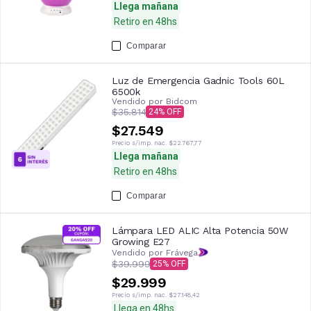
Llega mañana
Retiro en 48hs
Comparar
Luz de Emergencia Gadnic Tools 60L
6500k
Vendido por
Bidcom
$35.814
24
$27.549
Precio s/imp. nac.
$22.767,77
Llega mañana
Retiro en 48hs
Comparar
Lámpara LED ALIC Alta Potencia 50W
Growing E27
Vendido por Frávega
$39.999
25
$29.999
Precio s/imp. nac.
$27.148,42
Llega en 48hs