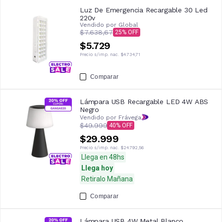
Luz De Emergencia Recargable 30 Led
220v
Vendido por
Global
$7.638,67
25
$5.729
Precio s/imp. nac.
$4.734,71
Comparar
Lámpara USB Recargable LED 4W ABS
Negro
Vendido por Frávega
$49.999
40
$29.999
Precio s/imp. nac.
$24.792,56
Llega en 48hs
Llega hoy
Retiralo Mañana
Comparar
Lámpara USB 4W Metal Blanco