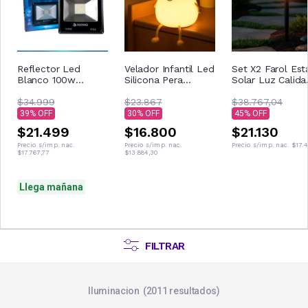
Reflector Led
Velador Infantil Led
Set X2 Farol Est
Blanco 100w
Silicona Pera
Solar Luz Calida
Exterior Suono
Colores Usb Táctil
Jardin Deco Co
Negro
$34.999
Estructura Amarillo
$23.867
2- YY3603 / 1 ca
$38.767,04
Pantalla Blanco
2 unidades
39
30
45
$21.499
$16.800
$21.130
Precio s/imp. nac.
Precio s/imp. nac.
Precio s/imp. nac.
$17.
$17.767,77
$13.884,30
Llega mañana
FILTRAR
Iluminacion
2011
resultados