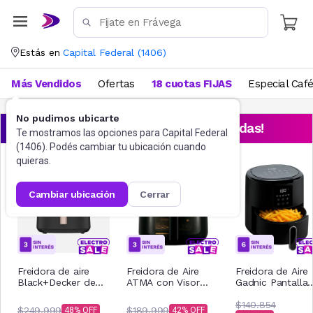
Estás en
Capital Federal
(
1406
)
Más Vendidos
Ofertas
18 cuotas FIJAS
Especial Caf
No pudimos ubicarte
¡Aprovechá las ofertas destacadas!
Te mostramos las opciones para
Capital Federal
(
1406
). Podés cambiar tu ubicación cuando
quieras.
cambiar ubicación
cerrar
Freidora de aire
Freidora de Aire
Freidora de Aire
Black+Decker de
ATMA con Visor
Gadnic Pantalla
8L Purifry AFBD82-
FR246ABP 6Lts
Tactil sin Aceite 
1BDAR
Negro
litros
$140.854
$249.999
$189.999
48
42