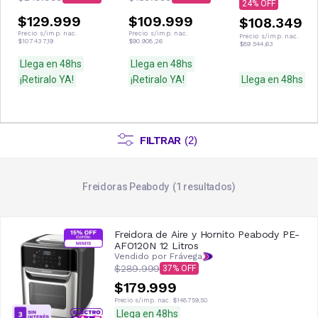
24
$129.999
$109.999
$108.349
Precio s/imp. nac.
Precio s/imp. nac.
Precio s/imp. nac.
$107.437,19
$90.908,26
$89.544,63
Llega en 48hs
Llega en 48hs
¡Retiralo YA!
¡Retiralo YA!
Llega en 48hs
FILTRAR
(
2
)
Freidoras Peabody
1
resultados
Freidora de Aire y Hornito Peabody PE-
AFO120N 12 Litros
Vendido por Frávega
$289.999
37
$179.999
Precio s/imp. nac.
$148.759,50
Llega en 48hs