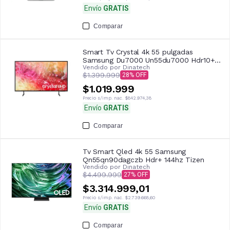
Envío
GRATIS
Comparar
Smart Tv Crystal 4k 55 pulgadas
Samsung Du7000 Un55du7000 Hdr10+
Vendido por
Dinatech
Bt
$1.399.999
28
$1.019.999
Precio s/imp. nac.
$842.974,38
Envío
GRATIS
Comparar
Tv Smart Qled 4k 55 Samsung
Qn55qn90dagczb Hdr+ 144hz Tizen
Vendido por
Dinatech
$4.499.999
27
$3.314.999,01
Precio s/imp. nac.
$2.739.668,60
Envío
GRATIS
Comparar