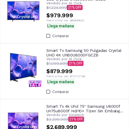
Vendido por
Al Click
$1.224.999
21
$979.999
Precio s/imp. nac.
$809.916,53
Llega mañana
Comparar
Smart Tv Samsung 50 Pulgadas Crystal
UHD 4K UN50U8000FGCZB
Vendido por
Al Click
$1.099.999
21
$879.999
Precio s/imp. nac.
$727.271,90
Llega mañana
Comparar
Smart Tv 4k Uhd 75'' Samsung U8000f
Un75u8000f Hdr10+ Tizen Sin Embalaje
Vendido por
Dinatech
Adicional
$3.399.999
21
$2.689.999