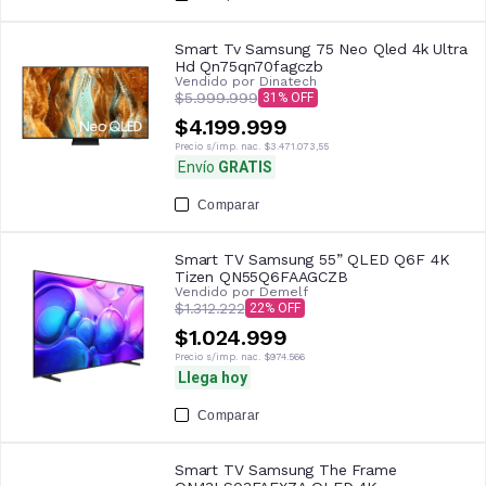
Smart Tv Samsung 75 Neo Qled 4k Ultra
Hd Qn75qn70fagczb
Vendido por
Dinatech
$5.999.999
31
$4.199.999
Precio s/imp. nac.
$3.471.073,55
Envío
GRATIS
Comparar
Smart TV Samsung 55” QLED Q6F 4K
Tizen QN55Q6FAAGCZB
Vendido por
Demelf
$1.312.222
22
$1.024.999
Precio s/imp. nac.
$974.566
Llega hoy
Comparar
Smart TV Samsung The Frame