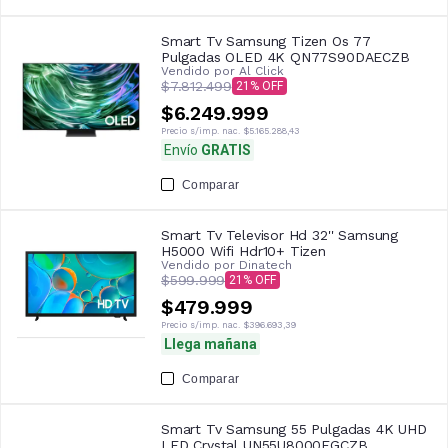
Smart Tv Samsung Tizen Os 77
Pulgadas OLED 4K QN77S90DAECZB
Vendido por
Al Click
$7.812.499
21
$6.249.999
Precio s/imp. nac.
$5.165.288,43
Envío
GRATIS
Comparar
Smart Tv Televisor Hd 32'' Samsung
H5000 Wifi Hdr10+ Tizen
Vendido por
Dinatech
$599.999
21
$479.999
Precio s/imp. nac.
$396.693,39
Llega mañana
Comparar
Smart Tv Samsung 55 Pulgadas 4K UHD
LED Crystal UN55U8000FGCZB