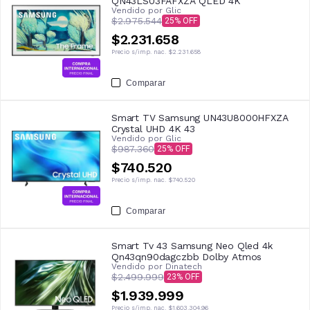
QN43LS03FAFXZA QLED 4K
Vendido por
Glic
$2.975.544
25
$2.231.658
Precio s/imp. nac.
$2.231.658
Comparar
Smart TV Samsung UN43U8000HFXZA
Crystal UHD 4K 43
Vendido por
Glic
$987.360
25
$740.520
Precio s/imp. nac.
$740.520
Comparar
Smart Tv 43 Samsung Neo Qled 4k
Qn43qn90dagczbb Dolby Atmos
Vendido por
Dinatech
$2.499.999
23
$1.939.999
Precio s/imp. nac.
$1.603.304,96