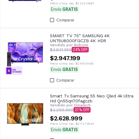
Precio s/imp. nac.
$2.223.139,67
Envío
GRATIS
Comparar
SMART TV 75” SAMSUNG 4K
UN75U8000FGCZB 4K HDR
Vendido por
Bidcom
$3.831.359
24
$2.947.199
Precio s/imp. nac.
$2.435.701,65
Envío
GRATIS
Comparar
Smart Tv Samsung 55 Neo Qled 4k Ultra
Hd Qn55qn70fagczb
Vendido por
Dinatech
$3.299.999
21
$2.628.999
Precio s/imp. nac.
$2.172.726,45
Envío
GRATIS