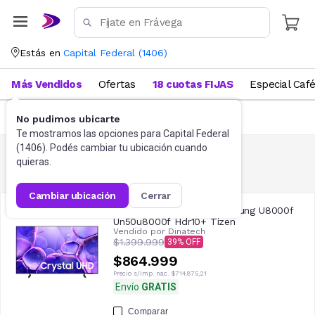
Estás en
Capital Federal
(
1406
)
Más Vendidos
Ofertas
18 cuotas FIJAS
Especial Caf
FILTRAR
(
2
)
No pudimos ubicarte
Te mostramos las opciones para
Capital Federal
(
1406
). Podés cambiar tu ubicación cuando
quieras.
Tv Samsung
55
resultados
cambiar ubicación
cerrar
Smart Tv 4k Uhd 50'' Samsung U8000f
Un50u8000f Hdr10+ Tizen
Vendido por
Dinatech
$1.399.999
39
$864.999
Precio s/imp. nac.
$714.875,21
Envío
GRATIS
Comparar